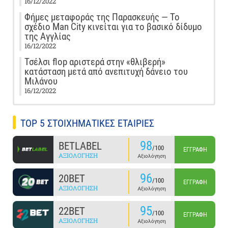
16/12/2022
Φήμες μεταφοράς της Παρασκευής — Το
σχέδιο Man City κινείται για το βασικό δίδυμο
της Αγγλίας
16/12/2022
Τσέλσι flop αριστερά στην «θλιβερή»
κατάσταση μετά από ανεπιτυχή δάνειο του
Μιλάνου
16/12/2022
TOP 5 ΣΤΟΙΧΗΜΑΤΙΚΕΣ ΕΤΑΙΡΙΕΣ
98
BETLABEL
/100
ΕΓΓΡΑΦΉ
ΑΞΙΟΛΌΓΗΣΗ
Αξιολόγηση
96
20BET
/100
ΕΓΓΡΑΦΉ
ΑΞΙΟΛΌΓΗΣΗ
Αξιολόγηση
95
22BET
/100
ΕΓΓΡΑΦΉ
ΑΞΙΟΛΌΓΗΣΗ
Αξιολόγηση