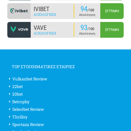
94
IVIBET
/100
ΕΓΓΡΑΦΉ
ΑΞΙΟΛΌΓΗΣΗ
Αξιολόγηση
93
VAVE
/100
ΕΓΓΡΑΦΉ
ΑΞΙΟΛΌΓΗΣΗ
Αξιολόγηση
TOP ΣΤΟΙΧΗΜΑΤΙΚΕΣ ΕΤΑΙΡΙΕΣ
Vulkanbet Review
22bet
20bet
Betrophy
Selectbet Review
Thrillsy
Sportaza Review