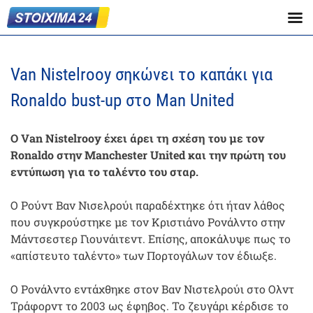
Van Nistelrooy σηκώνει το καπάκι για
Ronaldo bust-up στο Man United
Ο Van Nistelrooy έχει άρει τη σχέση του με τον
Ronaldo στην Manchester United και την πρώτη του
εντύπωση για το ταλέντο του σταρ.
Ο Ρούντ Βαν Νισελρούι παραδέχτηκε ότι ήταν λάθος
που συγκρούστηκε με τον Κριστιάνο Ρονάλντο στην
Μάντσεστερ Γιουνάιτεντ. Επίσης, αποκάλυψε πως το
«απίστευτο ταλέντο» των Πορτογάλων τον έδιωξε.
Ο Ρονάλντο εντάχθηκε στον Βαν Νιστελρούι στο Ολντ
Τράφορντ το 2003 ως έφηβος. Το ζευγάρι κέρδισε το