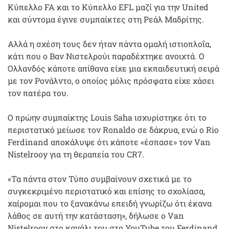
Κύπελλο FA και το Κύπελλο EFL μαζί για την United
και σύντομα έγινε συμπαίκτες στη Ρεάλ Μαδρίτης.
Αλλά η σχέση τους δεν ήταν πάντα ομαλή ιστιοπλοΐα,
κάτι που ο Βαν Νιστελρούι παραδέχτηκε ανοιχτά. Ο
Ολλανδός κάποτε απίθανα είχε μια εκπαιδευτική σειρά
με τον Ρονάλντο, ο οποίος μόλις πρόσφατα είχε χάσει
τον πατέρα του.
Ο πρώην συμπαίκτης Louis Saha ισχυρίστηκε ότι το
περιστατικό μείωσε τον Ronaldo σε δάκρυα, ενώ ο Rio
Ferdinand αποκάλυψε ότι κάποτε «έσπασε» τον Van
Nistelrooy για τη θεραπεία του CR7.
«Τα πάντα στον Τύπο συμβαίνουν σχετικά με το
συγκεκριμένο περιστατικό και επίσης το σχολίασα,
χαίρομαι που το ξανακάνω επειδή γνωρίζω ότι έκανα
λάθος σε αυτή την κατάσταση», δήλωσε ο Van
Nistelrooy στο κανάλι του στο YouTube του Ferdinand.