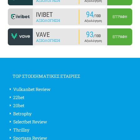
ΑΞΙΟΛΌΓΗΣΗ
Αξιολόγηση
94
IVIBET
/100
ΕΓΓΡΑΦΉ
ΑΞΙΟΛΌΓΗΣΗ
Αξιολόγηση
93
VAVE
/100
ΕΓΓΡΑΦΉ
ΑΞΙΟΛΌΓΗΣΗ
Αξιολόγηση
TOP ΣΤΟΙΧΗΜΑΤΙΚΕΣ ΕΤΑΙΡΙΕΣ
Vulkanbet Review
22bet
20bet
Betrophy
Selectbet Review
Thrillsy
Sportaza Review