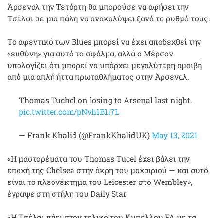
Άρσεναλ την Τετάρτη θα μπορούσε να αφήσει την
Τσέλσι σε μια πάλη να ανακαλύψει ξανά το ρυθμό τους.
Το αφεντικό των Blues μπορεί να έχει αποδεχθεί την
«ευθύνη» για αυτό το σφάλμα, αλλά ο Μέρσον
υπολογίζει ότι μπορεί να υπάρχει μεγαλύτερη αμοιβή
από μια απλή ήττα πρωταθλήματος στην Άρσεναλ.
Thomas Tuchel on losing to Arsenal last night.
pic.twitter.com/pNvh1B1i7L
— Frank Khalid (@FrankKhalidUK)
May 13, 2021
«Η μαστορέματα του Thomas Tucel έχει βάλει την
εποχή της Chelsea στην άκρη του μαχαιριού — και αυτό
είναι το πλεονέκτημα του Leicester στο Wembley»,
έγραψε στη στήλη του Daily Star.
«Η Τσέλσι πάει στον τελικό του Κυπέλλου FA με τα