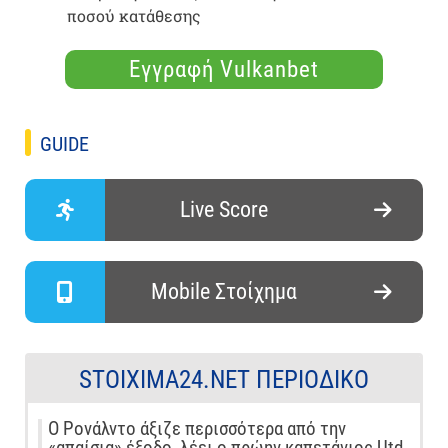
ποσού κατάθεσης
Εγγραφή Vulkanbet
GUIDE
Live Score
Mobile Στοίχημα
STOIXIMA24.NET ΠΕΡΙΟΔΙΚΌ
Ο Ρονάλντο άξιζε περισσότερα από την
«απαίσια» έξοδο, λέει ο πρώην καπετάνιος Utd