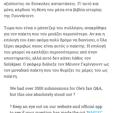
αξιόπιστος σε δύσκολες καταστάσεις. Γι’ αυτό και
μόνο, κέρδισε τη θέση του μέσα στα βιβλία ιστορίας
της Γιουνάιτεντ.
Τώρα που είναι ο μάνατζερ του συλλόγου, ανακρίθηκε
για τον παίκτη που του μοιάζει περισσότερο. Αν και η
επιλογή του έχει ακόμα πολύ δρόμο να διανύσει, ο Όλε
ξέρει ακριβώς ποιος είναι αυτός ο παίκτης. Η επιλογή
του μπορεί να εκπλήξει περισσότερους από έναν
υποστηρικτές, αλλά αυτό δεν κάνει λάθος τον
Solskjaer. Ο γκάφερ διάλεξε τον Μέισον Γκρίνγουντ ως
τον μοναδικό παίκτη που του θυμίζει τις μέρες του ως
παίκτη.
We had over 3500 submissions for Ole’s fan Q&A,
but this one absolutely stood out ?
? Keep an eye out on our website and official app
to see if your question has made the cut ?
#MUFC