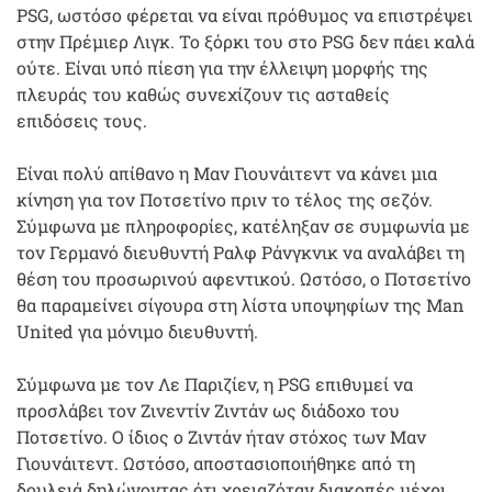
PSG, ωστόσο φέρεται να είναι πρόθυμος να επιστρέψει
στην Πρέμιερ Λιγκ. Το ξόρκι του στο PSG δεν πάει καλά
ούτε. Είναι υπό πίεση για την έλλειψη μορφής της
πλευράς του καθώς συνεχίζουν τις ασταθείς
επιδόσεις τους.
Είναι πολύ απίθανο η Μαν Γιουνάιτεντ να κάνει μια
κίνηση για τον Ποτσετίνο πριν το τέλος της σεζόν.
Σύμφωνα με πληροφορίες, κατέληξαν σε συμφωνία με
τον Γερμανό διευθυντή Ραλφ Ράνγκνικ να αναλάβει τη
θέση του προσωρινού αφεντικού. Ωστόσο, ο Ποτσετίνο
θα παραμείνει σίγουρα στη λίστα υποψηφίων της Man
United για μόνιμο διευθυντή.
Σύμφωνα με τον Λε Παριζίεν, η PSG επιθυμεί να
προσλάβει τον Ζινεντίν Ζιντάν ως διάδοχο του
Ποτσετίνο. Ο ίδιος ο Ζιντάν ήταν στόχος των Μαν
Γιουνάιτεντ. Ωστόσο, αποστασιοποιήθηκε από τη
δουλειά δηλώνοντας ότι χρειαζόταν διακοπές μέχρι