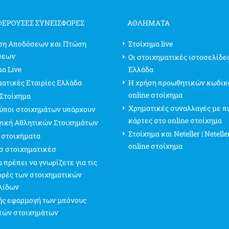
ΦΈΡΟΥΣΕΣ ΣΥΝΕΙΣΦΟΡΈΣ
ΑΘΛΗΜΑΤΑ
ση Αποδόσεων και Πτώση
Στοίχημα live
σεων
Οι στοιχηματικές ιστοσελίδε
α Live
Ελλάδα
ματικές Εταιρίες Ελλάδα
Η χρήση προωθητικών κωδικ
online στοίχημα
 Στοίχημα
Χρηματικές συναλλαγές με π
τύποι στοιχημάτων υπάρχουν
κάρτες στο online στοίχημα
γική Αθλητικών Στοιχημάτων
Στοίχημα και Neteller | Netelle
 στοιχήματα
online στοίχημα
σ στοιχηματικέσ
 πρέπει να γνωρίζετε για τις
ρές των στοιχηματικών
λίδων
ς εφαρμογή των μπόνους
κών στοιχημάτων