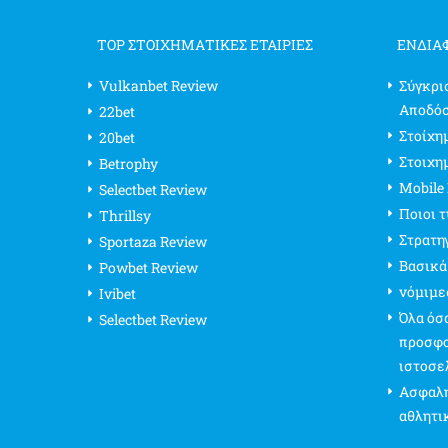
TOP ΣΤΟΙΧΗΜΑΤΙΚΕΣ ΕΤΑΙΡΙΕΣ
ΕΝΔΙΑ
Vulkanbet Review
Σύγκρι
Αποδό
22bet
Στοίχημ
20bet
Στοιχη
Betrophy
Mobile
Selectbet Review
Ποιοι 
Thrillsy
Στρατη
Sportaza Review
Βασικά
Powbet Review
νόμιμε
Ivibet
Όλα όσα
Selectbet Review
προσφο
ιστοσε
Ασφαλή
αθλητι