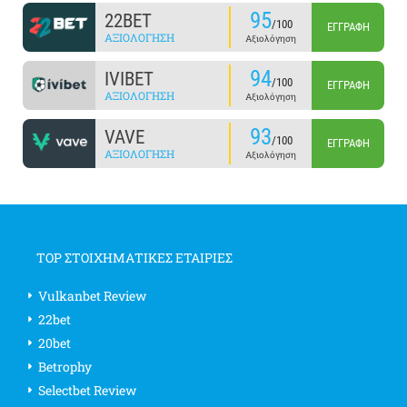
95
22BET
/100
ΕΓΓΡΑΦΉ
ΑΞΙΟΛΌΓΗΣΗ
Αξιολόγηση
94
IVIBET
/100
ΕΓΓΡΑΦΉ
ΑΞΙΟΛΌΓΗΣΗ
Αξιολόγηση
93
VAVE
/100
ΕΓΓΡΑΦΉ
ΑΞΙΟΛΌΓΗΣΗ
Αξιολόγηση
TOP ΣΤΟΙΧΗΜΑΤΙΚΕΣ ΕΤΑΙΡΙΕΣ
Vulkanbet Review
22bet
20bet
Betrophy
Selectbet Review