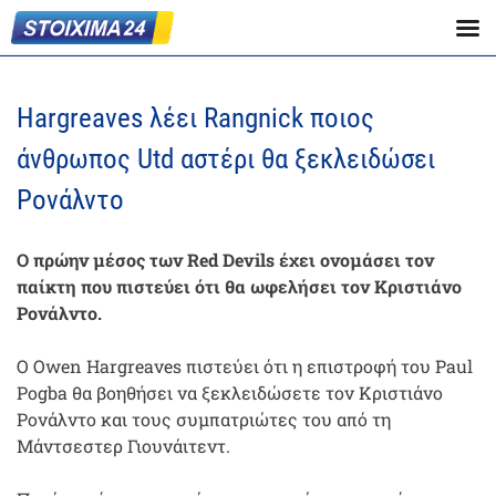
Hargreaves λέει Rangnick ποιος
άνθρωπος Utd αστέρι θα ξεκλειδώσει
Ρονάλντο
Ο πρώην μέσος των Red Devils έχει ονομάσει τον
παίκτη που πιστεύει ότι θα ωφελήσει τον Κριστιάνο
Ρονάλντο.
Ο Owen Hargreaves πιστεύει ότι η επιστροφή του Paul
Pogba θα βοηθήσει να ξεκλειδώσετε τον Κριστιάνο
Ρονάλντο και τους συμπατριώτες του από τη
Μάντσεστερ Γιουνάιτεντ.