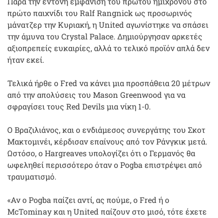
Παρά την έντονη εμφάνιση του πρώτου ημιχρόνου στο
πρώτο παιχνίδι του Ralf Rangnick ως προσωρινός
μάνατζερ την Κυριακή, η United αγωνίστηκε να σπάσει
την άμυνα του Crystal Palace. Δημιούργησαν αρκετές
αξιοπρεπείς ευκαιρίες, αλλά το τελικό προϊόν απλά δεν
ήταν εκεί.
Τελικά ήρθε ο Fred να κάνει μια προσπάθεια 20 μέτρων
από την απολύσεις του Mason Greenwood για να
σφραγίσει τους Red Devils μια νίκη 1-0.
Ο Βραζιλιάνος, και ο ενδιάμεσος συνεργάτης του Σκοτ
Μακτομινέι, κέρδισαν επαίνους από τον Ράνγκικ μετά.
Ωστόσο, ο Hargreaves υπολογίζει ότι ο Γερμανός θα
ωφεληθεί περισσότερο όταν ο Pogba επιστρέψει από
τραυματισμό.
«Αν ο Pogba παίζει αντί, ας πούμε, ο Fred ή ο
McTominay και η United παίζουν στο μισό, τότε έχετε