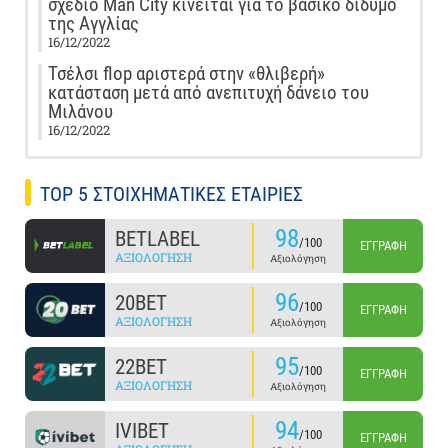
σχέδιο Man City κινείται για το βασικό δίδυμο
της Αγγλίας
16/12/2022
Τσέλσι flop αριστερά στην «θλιβερή»
κατάσταση μετά από ανεπιτυχή δάνειο του
Μιλάνου
16/12/2022
TOP 5 ΣΤΟΙΧΗΜΑΤΙΚΕΣ ΕΤΑΙΡΙΕΣ
98
BETLABEL
/100
ΕΓΓΡΑΦΉ
ΑΞΙΟΛΌΓΗΣΗ
Αξιολόγηση
96
20BET
/100
ΕΓΓΡΑΦΉ
ΑΞΙΟΛΌΓΗΣΗ
Αξιολόγηση
95
22BET
/100
ΕΓΓΡΑΦΉ
ΑΞΙΟΛΌΓΗΣΗ
Αξιολόγηση
94
IVIBET
/100
ΕΓΓΡΑΦΉ