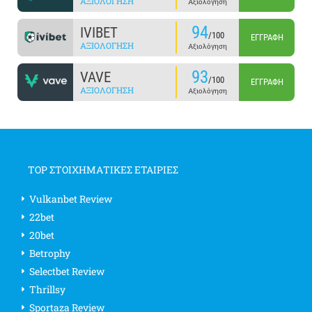
ΑΞΙΟΛΌΓΗΣΗ
Αξιολόγηση
94
IVIBET
/100
ΕΓΓΡΑΦΉ
ΑΞΙΟΛΌΓΗΣΗ
Αξιολόγηση
93
VAVE
/100
ΕΓΓΡΑΦΉ
ΑΞΙΟΛΌΓΗΣΗ
Αξιολόγηση
TOP ΣΤΟΙΧΗΜΑΤΙΚΕΣ ΕΤΑΙΡΙΕΣ
Vulkanbet Review
22bet
20bet
Betrophy
Selectbet Review
Thrillsy
Sportaza Review