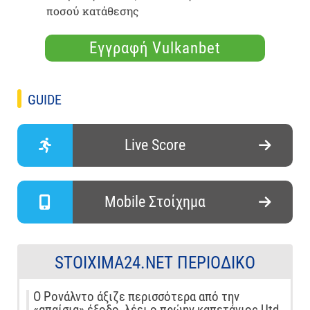
ποσού κατάθεσης
Εγγραφή Vulkanbet
GUIDE
Live Score
Mobile Στοίχημα
STOIXIMA24.NET ΠΕΡΙΟΔΙΚΌ
Ο Ρονάλντο άξιζε περισσότερα από την
«απαίσια» έξοδο, λέει ο πρώην καπετάνιος Utd