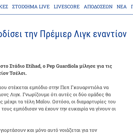
ΚΕΣ
ΣΤΟΊΧΗΜΑ LIVE
LIVESCORE
ΑΠΟΔΌΣΕΩΝ
ΝΈΑ
ρδίσει την Πρέμιερ Λιγκ εναντίον
το Στάδιο Etihad, ο Pep Guardiola μίλησε για τις
τίον Τσέλσι.
 που στέκεται εμπόδιο στην Πεπ Γκουαρντιόλα να
ιονς Λιγκ. Γνωρίζουμε ότι αυτές οι δύο ομάδες θα
μέχρι τα τέλη Μαΐου. Ωστόσο, οι διαμαρτυρίες του
τους εμπόδισαν να έχουν την ευκαιρία να γίνουν οι
γιορτάσουν και μόνο αυτό νοιάζεται για τον