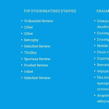
TOP ΣΤΟΙΧΗΜΑΤΙΚΕΣ ΕΤΑΙΡΙΕΣ
ΕΝΔΙΑ
Vulkanbet Review
Σύγκρι
Αποδό
22bet
Στοίχημ
20bet
Στοιχη
Betrophy
Mobile
Selectbet Review
Ποιοι 
Thrillsy
Στρατη
Sportaza Review
Βασικά
Powbet Review
νόμιμε
Ivibet
Όλα όσα
Selectbet Review
προσφο
ιστοσε
Ασφαλή
αθλητι