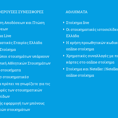
ΦΈΡΟΥΣΕΣ ΣΥΝΕΙΣΦΟΡΈΣ
ΑΘΛΗΜΑΤΑ
ση Αποδόσεων και Πτώση
Στοίχημα live
σεων
Οι στοιχηματικές ιστοσελίδε
α Live
Ελλάδα
ματικές Εταιρίες Ελλάδα
Η χρήση προωθητικών κωδικ
online στοίχημα
 Στοίχημα
Χρηματικές συναλλαγές με π
τύποι στοιχημάτων υπάρχουν
κάρτες στο online στοίχημα
γική Αθλητικών Στοιχημάτων
Στοίχημα και Neteller | Netelle
 στοιχήματα
online στοίχημα
σ στοιχηματικέσ
 πρέπει να γνωρίζετε για τις
ρές των στοιχηματικών
λίδων
ς εφαρμογή των μπόνους
κών στοιχημάτων