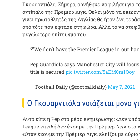
Γκουαρντιόλα. Σήμερα, αρνήθηκε να μιλήσει για τ
αντίπαλο της Πρέμιερ Λιγκ. Θέλει μόνο να επικεν
γίνει πρωταθλητές της Αγγλίας θα ήταν ένα τεράσ
από τότε που έφτασε στη χώρα. Αλλά το να στεφθ
μεγαλύτερο επίτευγμά του.
?”We don’t have the Premier League in our han
Pep Guardiola says Manchester City will foc
title is secured
pic.twitter.com/5aEM0m1Qoy
— Football Daily (@footballdaily)
May 7, 2021
Ο Γκουαρντιόλα νοιάζεται μόνο γι
Αυτό είπε η Pep στα μέσα ενημέρωσης: «Δεν υπάρ
League επειδή δεν έχουμε την Πρέμιερ Λιγκ στα 
«Όταν έχουμε την Πρέμιερ Λιγκ, ελπίζουμε αύριο