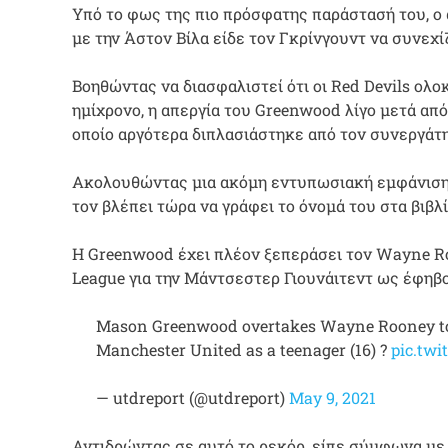
Υπό το φως της πιο πρόσφατης παράστασή του, ο
με την Άστον Βίλα είδε τον Γκρίνγουντ να συνεχ
Βοηθώντας να διασφαλιστεί ότι οι Red Devils ο
ημίχρονο, η απεργία του Greenwood λίγο μετά από
οποίο αργότερα διπλασιάστηκε από τον συνεργάτη 
Ακολουθώντας μια ακόμη εντυπωσιακή εμφάνιση 
τον βλέπει τώρα να γράφει το όνομά του στα βιβλ
Η Greenwood έχει πλέον ξεπεράσει τον Wayne Ro
League για την Μάντσεστερ Γιουνάιτεντ ως έφηβος
Mason Greenwood overtakes Wayne Rooney to s
Manchester United as a teenager (16) ?
pic.twi
— utdreport (@utdreport)
May 9, 2021
Αντιδρώντας σε αυτό το ρεκόρ, είπε σύμφωνα με 