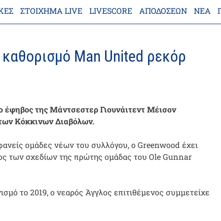
ΚΕΣ
ΣΤΟΊΧΗΜΑ LIVE
LIVESCORE
ΑΠΟΔΌΣΕΩΝ
ΝΈΑ
 καθορισμό Man United ρεκόρ
 ο έφηβος της Μάντσεστερ Γιουνάιτεντ Μέισον
 των Κόκκινων Διαβόλων.
φανείς ομάδες νέων του συλλόγου, ο Greenwood έχει
ρος των σχεδίων της πρώτης ομάδας του Ole Gunnar
ισμό το 2019, ο νεαρός Άγγλος επιτιθέμενος συμμετείχε