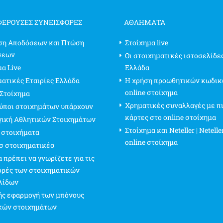
ΦΈΡΟΥΣΕΣ ΣΥΝΕΙΣΦΟΡΈΣ
ΑΘΛΗΜΑΤΑ
ση Αποδόσεων και Πτώση
Στοίχημα live
σεων
Οι στοιχηματικές ιστοσελίδε
α Live
Ελλάδα
ματικές Εταιρίες Ελλάδα
Η χρήση προωθητικών κωδικ
online στοίχημα
 Στοίχημα
Χρηματικές συναλλαγές με π
τύποι στοιχημάτων υπάρχουν
κάρτες στο online στοίχημα
γική Αθλητικών Στοιχημάτων
Στοίχημα και Neteller | Netelle
 στοιχήματα
online στοίχημα
σ στοιχηματικέσ
 πρέπει να γνωρίζετε για τις
ρές των στοιχηματικών
λίδων
ς εφαρμογή των μπόνους
κών στοιχημάτων