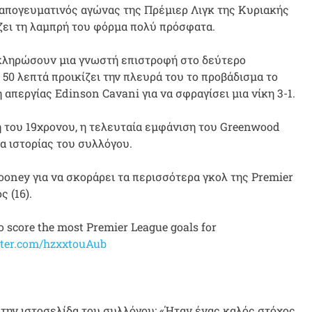
 απογευματινός αγώνας της Πρέμιερ Λιγκ της Κυριακής
ίζει τη λαμπρή του φόρμα πολύ πρόσφατα.
λοκληρώσουν μια γνωστή επιστροφή στο δεύτερο
 50 λεπτά προικίζει την πλευρά του το προβάδισμα το
απεργίας Edinson Cavani για να σφραγίσει μια νίκη 3-1.
του 19χρονου, η τελευταία εμφάνιση του Greenwood
ία ιστορίας του συλλόγου.
oney για να σκοράρει τα περισσότερα γκολ της Premier
 (16).
core the most Premier League goals for
tter.com/hzxxtouAub
την ιστοσελίδα του συλλόγου: «Ήταν ένας καλός στόχος.