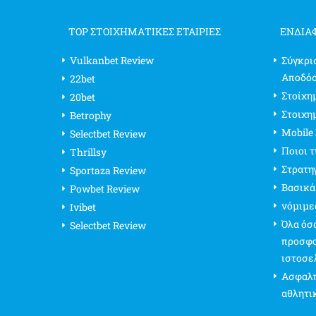
TOP ΣΤΟΙΧΗΜΑΤΙΚΕΣ ΕΤΑΙΡΙΕΣ
ΕΝΔΙΑ
Vulkanbet Review
Σύγκρι
Αποδό
22bet
Στοίχημ
20bet
Στοιχη
Betrophy
Mobile
Selectbet Review
Ποιοι 
Thrillsy
Στρατη
Sportaza Review
Βασικά
Powbet Review
νόμιμε
Ivibet
Όλα όσα
Selectbet Review
προσφο
ιστοσε
Ασφαλή
αθλητι