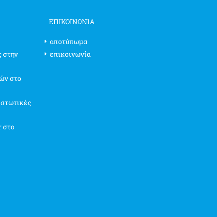
ΕΠΙΚΟΙΝΩΝΊΑ
αποτύπωμα
ς στην
επικοινωνία
ών στο
ιστωτικές
r στο