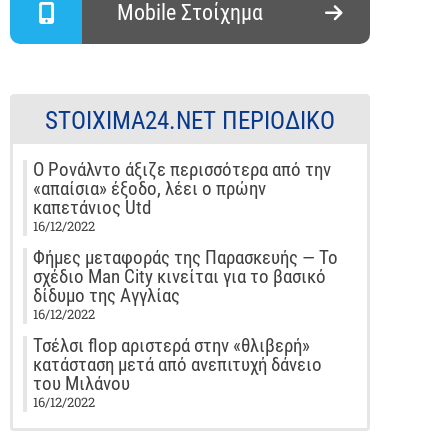
Mobile Στοίχημα
STOIXIMA24.NET ΠΕΡΙΟΔΙΚΌ
Ο Ρονάλντο άξιζε περισσότερα από την
«απαίσια» έξοδο, λέει ο πρώην
καπετάνιος Utd
16/12/2022
Φήμες μεταφοράς της Παρασκευής — Το
σχέδιο Man City κινείται για το βασικό
δίδυμο της Αγγλίας
16/12/2022
Τσέλσι flop αριστερά στην «θλιβερή»
κατάσταση μετά από ανεπιτυχή δάνειο
του Μιλάνου
16/12/2022