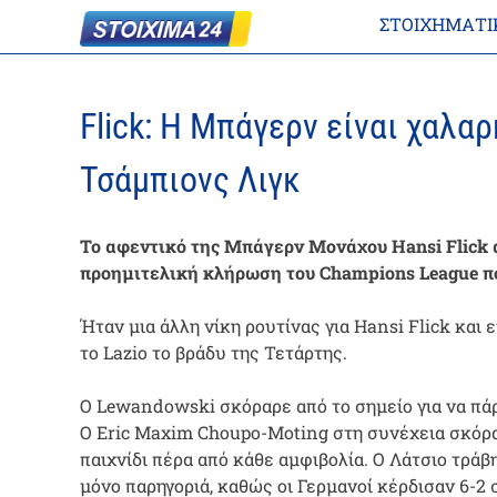
ΣΤΟΙΧΗΜΑΤΙ
Flick: Η Μπάγερν είναι χαλα
Τσάμπιονς Λιγκ
Το αφεντικό της Μπάγερν Μονάχου Hansi Flick α
προημιτελική κλήρωση του Champions League π
Ήταν μια άλλη νίκη ρουτίνας για Hansi Flick και
το Lazio το βράδυ της Τετάρτης.
Ο Lewandowski σκόραρε από το σημείο για να πάρ
Ο Eric Maxim Choupo-Moting στη συνέχεια σκόραρ
παιχνίδι πέρα από κάθε αμφιβολία. Ο Λάτσιο τρά
μόνο παρηγοριά, καθώς οι Γερμανοί κέρδισαν 6-2 