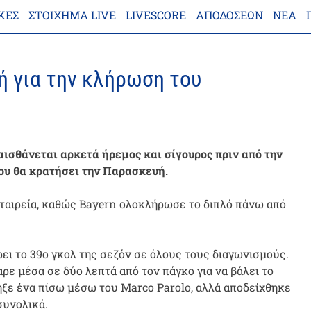
ΚΕΣ
ΣΤΟΊΧΗΜΑ LIVE
LIVESCORE
ΑΠΟΔΌΣΕΩΝ
ΝΈΑ
ρή για την κλήρωση του
ισθάνεται αρκετά ήρεμος και σίγουρος πριν από την
ου θα κρατήσει την Παρασκευή.
 εταιρεία, καθώς Bayern ολοκλήρωσε το διπλό πάνω από
ει το 39ο γκολ της σεζόν σε όλους τους διαγωνισμούς.
ε μέσα σε δύο λεπτά από τον πάγκο για να βάλει το
βηξε ένα πίσω μέσω του Marco Parolo, αλλά αποδείχθηκε
συνολικά.