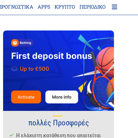
ΠΡΟΓΝΩΣΤΙΚΑ
APPS
ΚΡΎΠΤΟ
ΠΕΡΙΟΔΙΚΌ
πολλές Προσφορές
Η ελάχιστη κατάθεση που απαιτείται