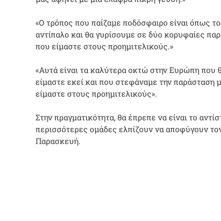
«Ο τρόπος που παίζαμε ποδόσφαιρο είναι όπως το
αντίπαλο και θα γυρίσουμε σε δύο κορυφαίες παρα
που είμαστε στους προημιτελικούς.»
«Αυτά είναι τα καλύτερα οκτώ στην Ευρώπη που θ
είμαστε εκεί και που στεφάναμε την παράσταση μα
είμαστε στους προημιτελικούς».
Στην πραγματικότητα, θα έπρεπε να είναι το αντίσ
περισσότερες ομάδες ελπίζουν να αποφύγουν τον
Παρασκευή.