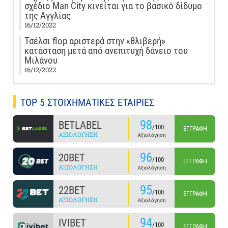
σχέδιο Man City κινείται για το βασικό δίδυμο
της Αγγλίας
16/12/2022
Τσέλσι flop αριστερά στην «θλιβερή»
κατάσταση μετά από ανεπιτυχή δάνειο του
Μιλάνου
16/12/2022
TOP 5 ΣΤΟΙΧΗΜΑΤΙΚΕΣ ΕΤΑΙΡΙΕΣ
98
BETLABEL
/100
ΕΓΓΡΑΦΉ
ΑΞΙΟΛΌΓΗΣΗ
Αξιολόγηση
96
20BET
/100
ΕΓΓΡΑΦΉ
ΑΞΙΟΛΌΓΗΣΗ
Αξιολόγηση
95
22BET
/100
ΕΓΓΡΑΦΉ
ΑΞΙΟΛΌΓΗΣΗ
Αξιολόγηση
94
IVIBET
/100
ΕΓΓΡΑΦΉ