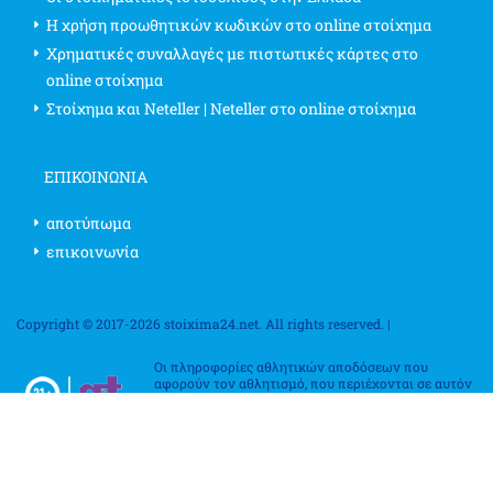
Η χρήση προωθητικών κωδικών στο online στοίχημα
Χρηματικές συναλλαγές με πιστωτικές κάρτες στο
online στοίχημα
Στοίχημα και Neteller | Neteller στο online στοίχημα
ΕΠΙΚΟΙΝΩΝΊΑ
αποτύπωμα
επικοινωνία
Copyright © 2017-2026 stoixima24.net. All rights reserved. |
Οι πληροφορίες αθλητικών αποδόσεων που
αφορούν τον αθλητισμό, που περιέχονται σε αυτόν
τον ιστότοπο, αφορούν αποκλειστικά σκοπούς
ψυχαγωγίας. Επιβεβαιώστε τους κανονισμούς
στοιχηματισμού στη χώρα σας, καθώς ποικίλλουν
από κράτος σε κράτος, επαρχία σε επαρχία και χώρα σε χώρα. Η χρήση
αυτών των πληροφοριών για την παραβίαση οποιουδήποτε νόμου ή
νόμου απαγορεύεται. Ο ιστότοπος δεν συσχετίζεται ούτε υποστηρίζεται