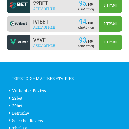
95
22BET
/100
ΕΓΓΡΑΦΉ
ΑΞΙΟΛΌΓΗΣΗ
Αξιολόγηση
94
IVIBET
/100
ΕΓΓΡΑΦΉ
ΑΞΙΟΛΌΓΗΣΗ
Αξιολόγηση
93
VAVE
/100
ΕΓΓΡΑΦΉ
ΑΞΙΟΛΌΓΗΣΗ
Αξιολόγηση
TOP ΣΤΟΙΧΗΜΑΤΙΚΕΣ ΕΤΑΙΡΙΕΣ
Vulkanbet Review
22bet
20bet
Betrophy
Selectbet Review
Thrillsy