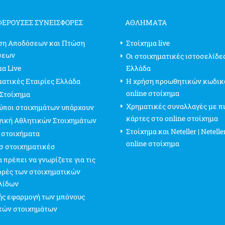
ΦΈΡΟΥΣΕΣ ΣΥΝΕΙΣΦΟΡΈΣ
ΑΘΛΗΜΑΤΑ
ση Αποδόσεων και Πτώση
Στοίχημα live
σεων
Οι στοιχηματικές ιστοσελίδε
α Live
Ελλάδα
ματικές Εταιρίες Ελλάδα
Η χρήση προωθητικών κωδικ
online στοίχημα
 Στοίχημα
Χρηματικές συναλλαγές με π
τύποι στοιχημάτων υπάρχουν
κάρτες στο online στοίχημα
γική Αθλητικών Στοιχημάτων
Στοίχημα και Neteller | Netelle
 στοιχήματα
online στοίχημα
σ στοιχηματικέσ
 πρέπει να γνωρίζετε για τις
ρές των στοιχηματικών
λίδων
ς εφαρμογή των μπόνους
κών στοιχημάτων