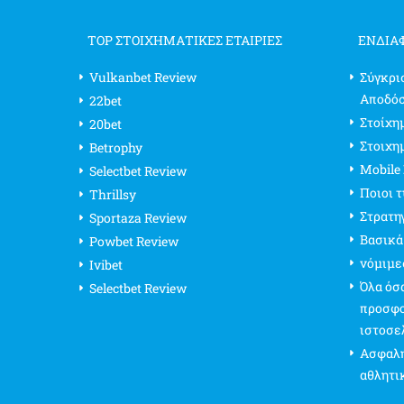
TOP ΣΤΟΙΧΗΜΑΤΙΚΕΣ ΕΤΑΙΡΙΕΣ
ΕΝΔΙΑ
Vulkanbet Review
Σύγκρι
Αποδό
22bet
Στοίχημ
20bet
Στοιχη
Betrophy
Mobile
Selectbet Review
Ποιοι 
Thrillsy
Στρατη
Sportaza Review
Βασικά
Powbet Review
νόμιμε
Ivibet
Όλα όσα
Selectbet Review
προσφο
ιστοσε
Ασφαλή
αθλητι