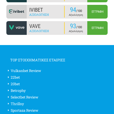
94
IVIBET
/100
ΕΓΓΡΑΦΉ
ΑΞΙΟΛΌΓΗΣΗ
Αξιολόγηση
93
VAVE
/100
ΕΓΓΡΑΦΉ
ΑΞΙΟΛΌΓΗΣΗ
Αξιολόγηση
TOP ΣΤΟΙΧΗΜΑΤΙΚΕΣ ΕΤΑΙΡΙΕΣ
Vulkanbet Review
22bet
20bet
Betrophy
Selectbet Review
Thrillsy
Sportaza Review