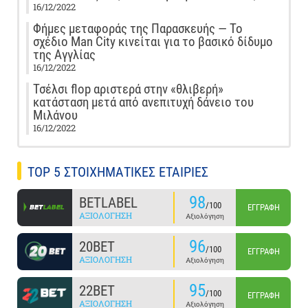
16/12/2022
Φήμες μεταφοράς της Παρασκευής — Το
σχέδιο Man City κινείται για το βασικό δίδυμο
της Αγγλίας
16/12/2022
Τσέλσι flop αριστερά στην «θλιβερή»
κατάσταση μετά από ανεπιτυχή δάνειο του
Μιλάνου
16/12/2022
TOP 5 ΣΤΟΙΧΗΜΑΤΙΚΕΣ ΕΤΑΙΡΙΕΣ
98
BETLABEL
/100
ΕΓΓΡΑΦΉ
ΑΞΙΟΛΌΓΗΣΗ
Αξιολόγηση
96
20BET
/100
ΕΓΓΡΑΦΉ
ΑΞΙΟΛΌΓΗΣΗ
Αξιολόγηση
95
22BET
/100
ΕΓΓΡΑΦΉ
ΑΞΙΟΛΌΓΗΣΗ
Αξιολόγηση