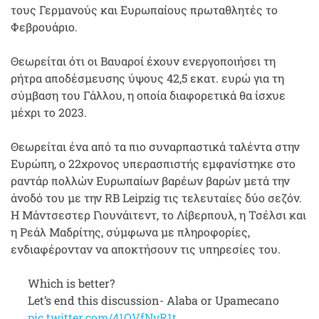
τους Γερμανούς και Ευρωπαίους πρωταθλητές το
Φεβρουάριο.
Θεωρείται ότι οι Βαυαροί έχουν ενεργοποιήσει τη
ρήτρα αποδέσμευσης ύψους 42,5 εκατ. ευρώ για τη
σύμβαση του Γάλλου, η οποία διαφορετικά θα ίσχυε
μέχρι το 2023.
Θεωρείται ένα από τα πιο συναρπαστικά ταλέντα στην
Ευρώπη, ο 22χρονος υπερασπιστής εμφανίστηκε στο
ραντάρ πολλών Ευρωπαίων βαρέων βαρών μετά την
άνοδό του με την RB Leipzig τις τελευταίες δύο σεζόν.
Η Μάντσεστερ Γιουνάιτεντ, το Λίβερπουλ, η Τσέλσι και
η Ρεάλ Μαδρίτης, σύμφωνα με πληροφορίες,
ενδιαφέρονταν να αποκτήσουν τις υπηρεσίες του.
Which is better?
Let’s end this discussion- Alaba or Upamecano
pic.twitter.com/41QVfNvR1t