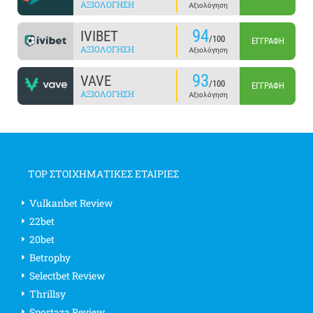
ΑΞΙΟΛΌΓΗΣΗ
Αξιολόγηση
94
IVIBET
/100
ΕΓΓΡΑΦΉ
ΑΞΙΟΛΌΓΗΣΗ
Αξιολόγηση
93
VAVE
/100
ΕΓΓΡΑΦΉ
ΑΞΙΟΛΌΓΗΣΗ
Αξιολόγηση
TOP ΣΤΟΙΧΗΜΑΤΙΚΕΣ ΕΤΑΙΡΙΕΣ
Vulkanbet Review
22bet
20bet
Betrophy
Selectbet Review
Thrillsy
Sportaza Review