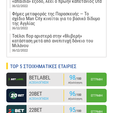
«απαίσια» έξοδο, λέει ο πρώην καπετάνιος Utd
16/12/2022
Φήμες μεταφοράς της Παρασκευής — Το
σχέδιο Man City κινείται για το βασικό δίδυμο
της Αγγλίας
16/12/2022
Τσέλσι flop αριστερά στην «θλιβερή»
κατάσταση μετά από ανεπιτυχή δάνειο του
Μιλάνου
16/12/2022
TOP 5 ΣΤΟΙΧΗΜΑΤΙΚΕΣ ΕΤΑΙΡΙΕΣ
98
BETLABEL
/100
ΕΓΓΡΑΦΉ
ΑΞΙΟΛΌΓΗΣΗ
Αξιολόγηση
96
20BET
/100
ΕΓΓΡΑΦΉ
ΑΞΙΟΛΌΓΗΣΗ
Αξιολόγηση
95
22BET
/100
ΕΓΓΡΑΦΉ