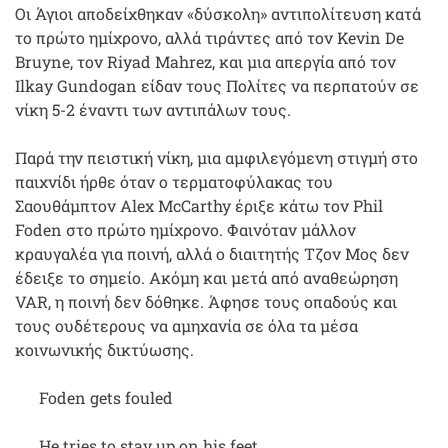
Οι Άγιοι αποδείχθηκαν «δύσκολη» αντιπολίτευση κατά
το πρώτο ημίχρονο, αλλά τιράντες από τον Kevin De
Bruyne, τον Riyad Mahrez, και μια απεργία από τον
Ilkay Gundogan είδαν τους Πολίτες να περπατούν σε
νίκη 5-2 έναντι των αντιπάλων τους.
Παρά την πειστική νίκη, μια αμφιλεγόμενη στιγμή στο
παιχνίδι ήρθε όταν ο τερματοφύλακας του
Σαουθάμπτον Alex McCarthy έριξε κάτω τον Phil
Foden στο πρώτο ημίχρονο. Φαινόταν μάλλον
κραυγαλέα για ποινή, αλλά ο διαιτητής Τζον Μος δεν
έδειξε το σημείο. Ακόμη και μετά από αναθεώρηση
VAR, η ποινή δεν δόθηκε. Άφησε τους οπαδούς και
τους ουδέτερους να αμηχανία σε όλα τα μέσα
κοινωνικής δικτύωσης.
Foden gets fouled
He tries to stay up on his feet