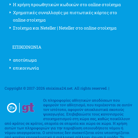
Η χρήση προωθητικών κωδικών στο online στοίχημα
Χρηματικές συναλλαγές με πιστωτικές κάρτες στο
online στοίχημα
Στοίχημα και Neteller | Neteller στο online στοίχημα
ΕΠΙΚΟΙΝΩΝΊΑ
αποτύπωμα
επικοινωνία
Copyright © 2017-2026 stoixima24.net. All rights reserved. |
Οι πληροφορίες αθλητικών αποδόσεων που
αφορούν τον αθλητισμό, που περιέχονται σε αυτόν
τον ιστότοπο, αφορούν αποκλειστικά σκοπούς
ψυχαγωγίας. Επιβεβαιώστε τους κανονισμούς
στοιχηματισμού στη χώρα σας, καθώς ποικίλλουν
από κράτος σε κράτος, επαρχία σε επαρχία και χώρα σε χώρα. Η χρήση
αυτών των πληροφοριών για την παραβίαση οποιουδήποτε νόμου ή
νόμου απαγορεύεται. Ο ιστότοπος δεν συσχετίζεται ούτε υποστηρίζεται
από κανένα επαγγελματικό ή συλλογικό σύλλογο, ένωση ή ομάδα. Το