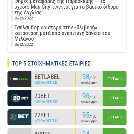
Φήμες μεταφοράς της Παρασκευής — Το
σχέδιο Man City κινείται για το βασικό δίδυμο
της Αγγλίας
16/12/2022
Τσέλσι flop αριστερά στην «θλιβερή»
κατάσταση μετά από ανεπιτυχή δάνειο του
Μιλάνου
16/12/2022
TOP 5 ΣΤΟΙΧΗΜΑΤΙΚΕΣ ΕΤΑΙΡΙΕΣ
98
BETLABEL
/100
ΕΓΓΡΑΦΉ
ΑΞΙΟΛΌΓΗΣΗ
Αξιολόγηση
96
20BET
/100
ΕΓΓΡΑΦΉ
ΑΞΙΟΛΌΓΗΣΗ
Αξιολόγηση
95
22BET
/100
ΕΓΓΡΑΦΉ
ΑΞΙΟΛΌΓΗΣΗ
Αξιολόγηση