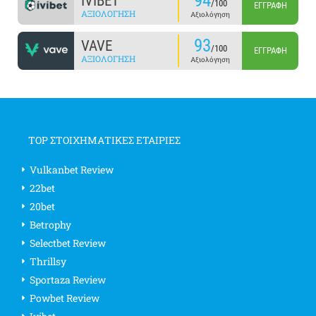
94
IVIBET
/100
ΕΓΓΡΑΦΉ
ΑΞΙΟΛΌΓΗΣΗ
Αξιολόγηση
93
VAVE
/100
ΕΓΓΡΑΦΉ
ΑΞΙΟΛΌΓΗΣΗ
Αξιολόγηση
TOP ΣΤΟΙΧΗΜΑΤΙΚΕΣ ΕΤΑΙΡΙΕΣ
Vulkanbet Review
22bet
20bet
Betrophy
Selectbet Review
Thrillsy
Sportaza Review
Powbet Review