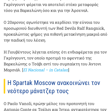
Γκρίνγουντ φέρεται να αποτελεί στόχο μεταφοράς
τόσο για Βαρκελώνη όσο και για την Άρσεναλ.
Ο 20χρονος αγωνίστηκε να κερδίσει την εύνοια του
προσωρινού διευθυντή των Red Devils Ralf Rangnick,
προκαλώντας φήμες για πιθανή μετακίνηση μακριά από
την παιδική του λέσχη.
Η Γιουβέντους λέγεται επίσης ότι ενδιαφέρεται για τον
Γκρίνγουντ, τον οποίο προτιμά το αφεντικό της
Βαρκελώνης ο Τσάβι αντί του συμπαίκτη του Άντονι
Μαρσιάλ. [
El Nacional – in Catalan
]
Η Spartak Moscow ανακοινώνει τον
νεότερο μάνατζερ τους
Ο Paolo Vanoli, πρώην μέλος του προπονητή του
Antonio Conte σε Τσέλσι και Ίντερ, αντικατέστησε τον