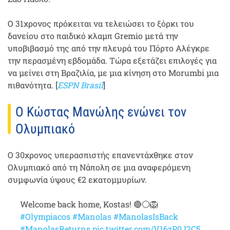
Ο 31χρονος πρόκειται να τελειώσει το ξόρκι του
δανείου στο παιδικό κλαμπ Gremio μετά την
υποβιβασμό της από την πλευρά του Πόρτο Αλέγκρε
την περασμένη εβδομάδα. Τώρα εξετάζει επιλογές για
να μείνει στη Βραζιλία, με μια κίνηση στο Morumbi μια
πιθανότητα. [
ESPN Brasil
]
Ο Κώστας Μανώλης ενώνει τον
Ολυμπιακό
Ο 30χρονος υπερασπιστής επανεντάχθηκε στον
Ολυμπιακό από τη Νάπολη σε μια αναφερόμενη
συμφωνία ύψους €2 εκατομμυρίων.
Welcome back home, Kostas! 🔴⚪️🦁
#Olympiacos
#Manolas
#ManolasIsBack
#ManolasReturns
pic.twitter.com/V16zP0J2C5