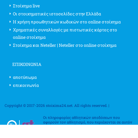
Στοίχημα live
Οι στοιχηματικές ιστοσελίδες στην Ελλάδα
Η χρήση προωθητικών κωδικών στο online στοίχημα
Χρηματικές συναλλαγές με πιστωτικές κάρτες στο
online στοίχημα
Στοίχημα και Neteller | Neteller στο online στοίχημα
ΕΠΙΚΟΙΝΩΝΊΑ
αποτύπωμα
επικοινωνία
Copyright © 2017-2026 stoixima24.net. All rights reserved. |
Οι πληροφορίες αθλητικών αποδόσεων που
αφορούν τον αθλητισμό, που περιέχονται σε αυτόν
τον ιστότοπο, αφορούν αποκλειστικά σκοπούς
ψυχαγωγίας. Επιβεβαιώστε τους κανονισμούς
στοιχηματισμού στη χώρα σας, καθώς ποικίλλουν