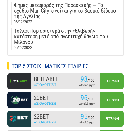
Φήμες μεταφοράς της Παρασκευής — Το
σχέδιο Man City κινείται για το βασικό δίδυμο
της Αγγλίας
16/12/2022
Τσέλσι flop αριστερά στην «θλιβερή»
κατάσταση μετά από ανεπιτυχή δάνειο του
Μιλάνου
16/12/2022
TOP 5 ΣΤΟΙΧΗΜΑΤΙΚΕΣ ΕΤΑΙΡΙΕΣ
98
BETLABEL
/100
ΕΓΓΡΑΦΉ
ΑΞΙΟΛΌΓΗΣΗ
Αξιολόγηση
96
20BET
/100
ΕΓΓΡΑΦΉ
ΑΞΙΟΛΌΓΗΣΗ
Αξιολόγηση
95
22BET
/100
ΕΓΓΡΑΦΉ
ΑΞΙΟΛΌΓΗΣΗ
Αξιολόγηση