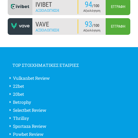
94
IVIBET
/100
ΕΓΓΡΑΦΉ
ΑΞΙΟΛΌΓΗΣΗ
Αξιολόγηση
93
VAVE
/100
ΕΓΓΡΑΦΉ
ΑΞΙΟΛΌΓΗΣΗ
Αξιολόγηση
TOP ΣΤΟΙΧΗΜΑΤΙΚΕΣ ΕΤΑΙΡΙΕΣ
Vulkanbet Review
22bet
20bet
Betrophy
Selectbet Review
Thrillsy
Sportaza Review
Powbet Review