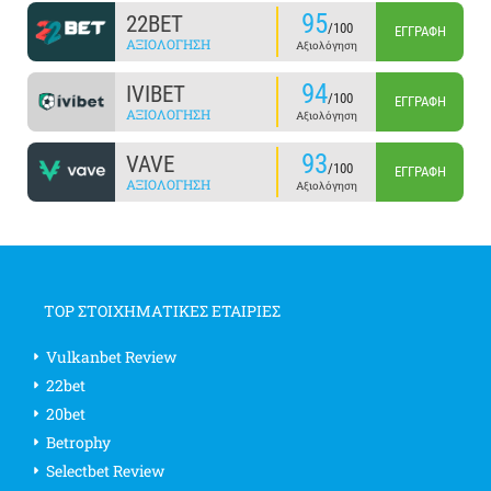
95
22BET
/100
ΕΓΓΡΑΦΉ
ΑΞΙΟΛΌΓΗΣΗ
Αξιολόγηση
94
IVIBET
/100
ΕΓΓΡΑΦΉ
ΑΞΙΟΛΌΓΗΣΗ
Αξιολόγηση
93
VAVE
/100
ΕΓΓΡΑΦΉ
ΑΞΙΟΛΌΓΗΣΗ
Αξιολόγηση
TOP ΣΤΟΙΧΗΜΑΤΙΚΕΣ ΕΤΑΙΡΙΕΣ
Vulkanbet Review
22bet
20bet
Betrophy
Selectbet Review