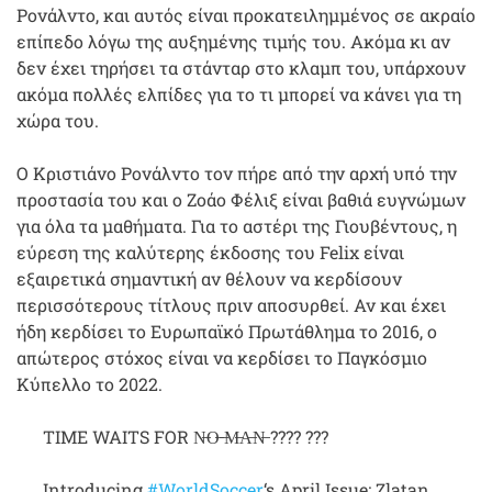
Ρονάλντο, και αυτός είναι προκατειλημμένος σε ακραίο
επίπεδο λόγω της αυξημένης τιμής του. Ακόμα κι αν
δεν έχει τηρήσει τα στάνταρ στο κλαμπ του, υπάρχουν
ακόμα πολλές ελπίδες για το τι μπορεί να κάνει για τη
χώρα του.
Ο Κριστιάνο Ρονάλντο τον πήρε από την αρχή υπό την
προστασία του και ο Ζοάο Φέλιξ είναι βαθιά ευγνώμων
για όλα τα μαθήματα. Για το αστέρι της Γιουβέντους, η
εύρεση της καλύτερης έκδοσης του Felix είναι
εξαιρετικά σημαντική αν θέλουν να κερδίσουν
περισσότερους τίτλους πριν αποσυρθεί. Αν και έχει
ήδη κερδίσει το Ευρωπαϊκό Πρωτάθλημα το 2016, ο
απώτερος στόχος είναι να κερδίσει το Παγκόσμιο
Κύπελλο το 2022.
TIME WAITS FOR N̶O̶ ̶M̶A̶N̶ ???? ???
Introducing
#WorldSoccer
‘s April Issue: Zlatan