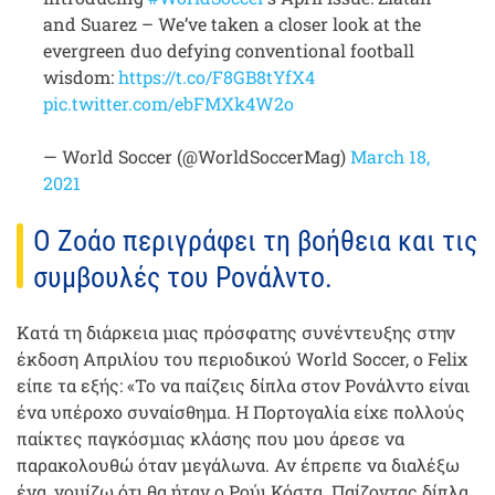
and Suarez – We’ve taken a closer look at the
evergreen duo defying conventional football
wisdom:
https://t.co/F8GB8tYfX4
pic.twitter.com/ebFMXk4W2o
— World Soccer (@WorldSoccerMag)
March 18,
2021
Ο Ζοάο περιγράφει τη βοήθεια και τις
συμβουλές του Ρονάλντο.
Κατά τη διάρκεια μιας πρόσφατης συνέντευξης στην
έκδοση Απριλίου του περιοδικού World Soccer, ο Felix
είπε τα εξής: «Το να παίζεις δίπλα στον Ρονάλντο είναι
ένα υπέροχο συναίσθημα. Η Πορτογαλία είχε πολλούς
παίκτες παγκόσμιας κλάσης που μου άρεσε να
παρακολουθώ όταν μεγάλωνα. Αν έπρεπε να διαλέξω
ένα, νομίζω ότι θα ήταν ο Ρούι Κόστα. Παίζοντας δίπλα