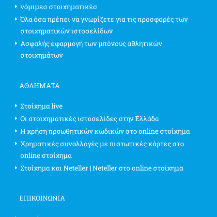
νόμιμεσ στοιχηματικέσ
Όλα όσα πρέπει να γνωρίζετε για τις προσφορές των
στοιχηματικών ιστοσελίδων
Ασφαλής εφαρμογή των μπόνους αθλητικών
στοιχημάτων
ΑΘΛΗΜΑΤΑ
Στοίχημα live
Οι στοιχηματικές ιστοσελίδες στην Ελλάδα
Η χρήση προωθητικών κωδικών στο online στοίχημα
Χρηματικές συναλλαγές με πιστωτικές κάρτες στο
online στοίχημα
Στοίχημα και Neteller | Neteller στο online στοίχημα
ΕΠΙΚΟΙΝΩΝΊΑ