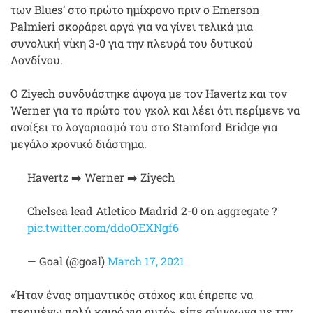
των Blues’ στο πρώτο ημίχρονο πριν ο Emerson
Palmieri σκοράρει αργά για να γίνει τελικά μια
συνολική νίκη 3-0 για την πλευρά του δυτικού
Λονδίνου.
Ο Ziyech συνδυάστηκε άψογα με τον Havertz και τον
Werner για το πρώτο του γκολ και λέει ότι περίμενε να
ανοίξει το λογαριασμό του στο Stamford Bridge για
μεγάλο χρονικό διάστημα.
Havertz ➡️ Werner ➡️ Ziyech
Chelsea lead Atletico Madrid 2-0 on aggregate ?
pic.twitter.com/ddoOEXNgf6
— Goal (@goal)
March 17, 2021
«Ήταν ένας σημαντικός στόχος και έπρεπε να
περιμένω πολύ καιρό για αυτό», είπε σύμφωνα με την