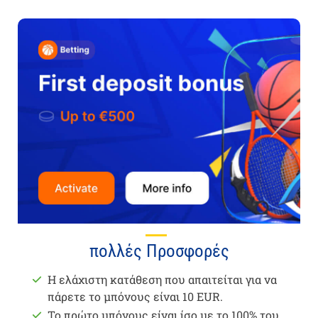
πολλές Προσφορές
Η ελάχιστη κατάθεση που απαιτείται για να
πάρετε το μπόνους είναι 10 EUR.
Το πρώτο μπόνους είναι ίσο με το 100% του