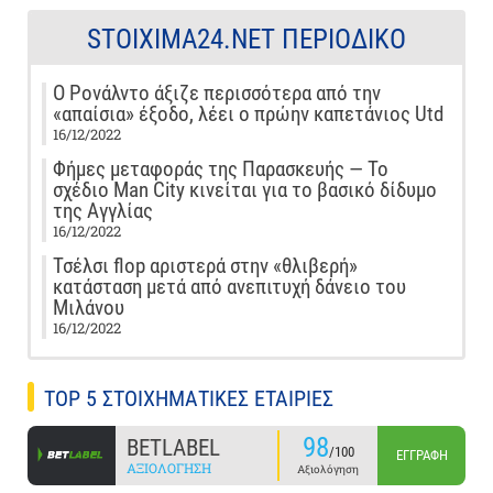
STOIXIMA24.NET ΠΕΡΙΟΔΙΚΌ
Ο Ρονάλντο άξιζε περισσότερα από την
«απαίσια» έξοδο, λέει ο πρώην καπετάνιος Utd
16/12/2022
Φήμες μεταφοράς της Παρασκευής — Το
σχέδιο Man City κινείται για το βασικό δίδυμο
της Αγγλίας
16/12/2022
Τσέλσι flop αριστερά στην «θλιβερή»
κατάσταση μετά από ανεπιτυχή δάνειο του
Μιλάνου
16/12/2022
TOP 5 ΣΤΟΙΧΗΜΑΤΙΚΕΣ ΕΤΑΙΡΙΕΣ
98
BETLABEL
/100
ΕΓΓΡΑΦΉ
ΑΞΙΟΛΌΓΗΣΗ
Αξιολόγηση