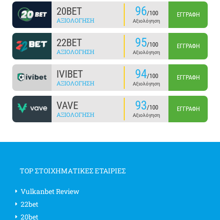
96
20BET
/100
ΕΓΓΡΑΦΉ
ΑΞΙΟΛΌΓΗΣΗ
Αξιολόγηση
95
22BET
/100
ΕΓΓΡΑΦΉ
ΑΞΙΟΛΌΓΗΣΗ
Αξιολόγηση
94
IVIBET
/100
ΕΓΓΡΑΦΉ
ΑΞΙΟΛΌΓΗΣΗ
Αξιολόγηση
93
VAVE
/100
ΕΓΓΡΑΦΉ
ΑΞΙΟΛΌΓΗΣΗ
Αξιολόγηση
TOP ΣΤΟΙΧΗΜΑΤΙΚΕΣ ΕΤΑΙΡΙΕΣ
Vulkanbet Review
22bet
20bet