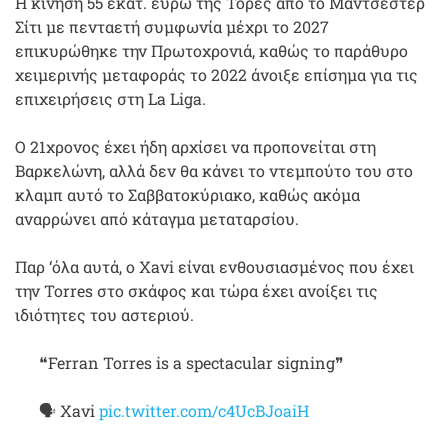
Η κίνηση 55 εκατ. ευρώ της Τόρες από το Μάντσεστερ
Σίτι με πενταετή συμφωνία μέχρι το 2027
επικυρώθηκε την Πρωτοχρονιά, καθώς το παράθυρο
χειμερινής μεταφοράς το 2022 άνοιξε επίσημα για τις
επιχειρήσεις στη La Liga.
Ο 21χρονος έχει ήδη αρχίσει να προπονείται στη
Βαρκελώνη, αλλά δεν θα κάνει το ντεμπούτο του στο
κλαμπ αυτό το Σαββατοκύριακο, καθώς ακόμα
αναρρώνει από κάταγμα μεταταρσίου.
Παρ ‘όλα αυτά, ο Xavi είναι ενθουσιασμένος που έχει
την Torres στο σκάφος και τώρα έχει ανοίξει τις
ιδιότητες του αστεριού.
❝Ferran Torres is a spectacular signing❞
🗣 Xavi
pic.twitter.com/c4UcBJoaiH