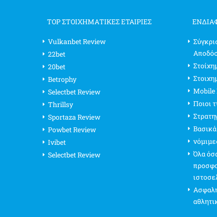
TOP ΣΤΟΙΧΗΜΑΤΙΚΕΣ ΕΤΑΙΡΙΕΣ
ΕΝΔΙΑ
Vulkanbet Review
Σύγκρι
Αποδό
22bet
Στοίχημ
20bet
Στοιχη
Betrophy
Mobile
Selectbet Review
Ποιοι 
Thrillsy
Στρατη
Sportaza Review
Βασικά
Powbet Review
νόμιμε
Ivibet
Όλα όσα
Selectbet Review
προσφο
ιστοσε
Ασφαλή
αθλητι