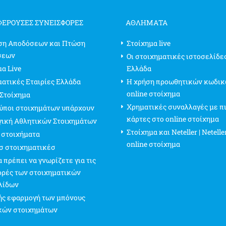
ΦΈΡΟΥΣΕΣ ΣΥΝΕΙΣΦΟΡΈΣ
ΑΘΛΗΜΑΤΑ
ση Αποδόσεων και Πτώση
Στοίχημα live
σεων
Οι στοιχηματικές ιστοσελίδε
α Live
Ελλάδα
ματικές Εταιρίες Ελλάδα
Η χρήση προωθητικών κωδικ
online στοίχημα
 Στοίχημα
Χρηματικές συναλλαγές με π
τύποι στοιχημάτων υπάρχουν
κάρτες στο online στοίχημα
γική Αθλητικών Στοιχημάτων
Στοίχημα και Neteller | Netelle
 στοιχήματα
online στοίχημα
σ στοιχηματικέσ
 πρέπει να γνωρίζετε για τις
ρές των στοιχηματικών
λίδων
ς εφαρμογή των μπόνους
κών στοιχημάτων