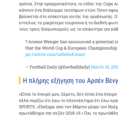
χρόνια. Στην πραγματικότητα, το είδος της Copa 
κάνουν ένα διάλειμμα τεσσάρων ετών. Όσον αφορ
βρίσκεται στο επίκεντρο αυτής της οργάνωσης. Ο 
εντελώς τα μικρότερα τουρνουά ή τα διεθνή φωτι
τους τρεις διαγωνισμούς ως το επίκεντρο για κάθ
? Arsene Wenger has announced a potential ra
that the World Cup & European Championship s
pic.twitter.com/ux5xduKmmG
— Football Daily (@footballdaily)
March 16, 202
Η πλήρης εξήγηση του Αρσέν Βένγ
«Είναι το όνειρό μου, ξέρετε, δεν είναι ένα όνει
αλλά νομίζω ότι έχω το πλεονέκτημα ότι έχω εργ
SPORTS. «Παίξαμε από τον Μάρτιο μέχρι τον Νοέμβ
πρωτάθλημα την σεζόν 2018-19.» Όχι, το πρωτάθλημ