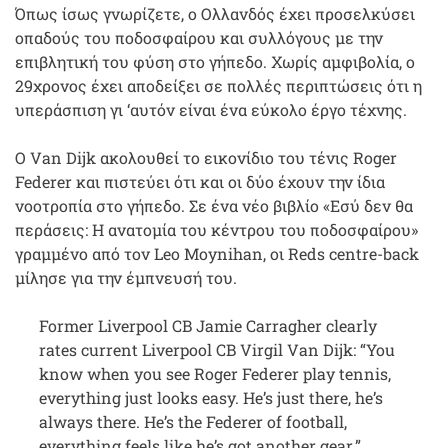
Όπως ίσως γνωρίζετε, ο Ολλανδός έχει προσελκύσει
οπαδούς του ποδοσφαίρου και συλλόγους με την
επιβλητική του φύση στο γήπεδο. Χωρίς αμφιβολία, ο
29χρονος έχει αποδείξει σε πολλές περιπτώσεις ότι η
υπεράσπιση γι ‘αυτόν είναι ένα εύκολο έργο τέχνης.
Ο Van Dijk ακολουθεί το εικονίδιο του τένις Roger
Federer και πιστεύει ότι και οι δύο έχουν την ίδια
νοοτροπία στο γήπεδο. Σε ένα νέο βιβλίο «Εσύ δεν θα
περάσεις: Η ανατομία του κέντρου του ποδοσφαίρου»
γραμμένο από τον Leo Moynihan, οι Reds centre-back
μίλησε για την έμπνευσή του.
Former Liverpool CB Jamie Carragher clearly
rates current Liverpool CB Virgil Van Dijk: “You
know when you see Roger Federer play tennis,
everything just looks easy. He’s just there, he’s
always there. He’s the Federer of football,
everything feels like he’s got another gear.”