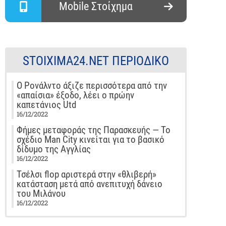
Mobile Στοίχημα
STOIXIMA24.NET ΠΕΡΙΟΔΙΚΌ
Ο Ρονάλντο άξιζε περισσότερα από την
«απαίσια» έξοδο, λέει ο πρώην
καπετάνιος Utd
16/12/2022
Φήμες μεταφοράς της Παρασκευής — Το
σχέδιο Man City κινείται για το βασικό
δίδυμο της Αγγλίας
16/12/2022
Τσέλσι flop αριστερά στην «θλιβερή»
κατάσταση μετά από ανεπιτυχή δάνειο
του Μιλάνου
16/12/2022