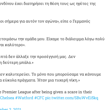
ονδίνου έχει διατηρήσει τη θέση τους ως ηγέτες της
ι σήμερα για αυτόν τον αγώνα», είπε ο Γερμανός
ετοιμάσω την ομάδα μου. Είχαμε το διάλειμμα λόγω πολύ
αι καλύτερο».
επτά δεν άλλαξε την προσέγγισή μας. Δεν
η δεύτερη μπάλα.»
 Δεν καλυτερεύει. Το μόνο που μπορούσαμε να κάνουμε
α εύκολα πράγματα. Ήταν μια τυχερή νίκη.»
e Premier League after being given a scare in their
Chelsea
#Watford
#CFC
pic.twitter.com/SBuWvEi5kq
ber 2, 2021