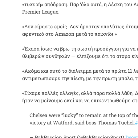
«τυχερή» απόδραση. Παρ ‘όλα αυτά, η Λέσχη του Λ
Premier League.
«Δεν είμαστε εμείς. Δεν ήμασταν απολύτως έτοιμο
αφεντικό στο Amazon μετά το παιχνίδι.»
«Έχασα ίσως να βρω τη σωστή προσέγγιση για να 
θλιβερών συνθηκών — ελπίζουμε ότι το άτομο είν
«Ακόμα και αυτό το διάλειμμα μετά τα πρώτα 11 λ
αντιμετωπίσαμε την πίεση, με την πρώτη μπάλα, τ
«Είχαμε πολλές αλλαγές, αλλά πάρα πολλά λάθη.
ήταν να μείνουμε εκεί και να επικεντρωθούμε στ
Chelsea were “lucky” to remain at the top of th
victory at Watford, said boss Thomas Tuchel.
#
— PakPassion Sport (@PakPassionSport)
Decem