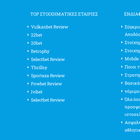
TOP ΣΤΟΙΧΗΜΑΤΙΚΕΣ ΕΤΑΙΡΙΕΣ
ΕΝΔΙΑ
Vulkanbet Review
Σύγκρι
Αποδό
22bet
Στοίχημ
20bet
Στοιχη
Betrophy
Mobile
Selectbet Review
Ποιοι 
Thrillsy
Στρατη
Sportaza Review
Βασικά
Powbet Review
νόμιμε
Ivibet
Όλα όσα
Selectbet Review
προσφο
ιστοσε
Ασφαλή
αθλητι