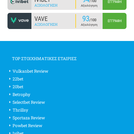
/100
ΕΓΓΡΑΦΉ
ΑΞΙΟΛΌΓΗΣΗ
Αξιολόγηση
93
VAVE
/100
ΕΓΓΡΑΦΉ
ΑΞΙΟΛΌΓΗΣΗ
Αξιολόγηση
TOP ΣΤΟΙΧΗΜΑΤΙΚΕΣ ΕΤΑΙΡΙΕΣ
Vulkanbet Review
22bet
20bet
Betrophy
Selectbet Review
Thrillsy
Sportaza Review
Powbet Review
Ivibet