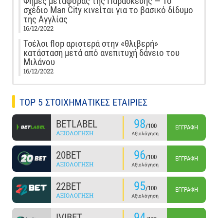
Φήμες μεταφοράς της Παρασκευής — Το
σχέδιο Man City κινείται για το βασικό δίδυμο
της Αγγλίας
16/12/2022
Τσέλσι flop αριστερά στην «θλιβερή»
κατάσταση μετά από ανεπιτυχή δάνειο του
Μιλάνου
16/12/2022
TOP 5 ΣΤΟΙΧΗΜΑΤΙΚΕΣ ΕΤΑΙΡΙΕΣ
98
BETLABEL
/100
ΕΓΓΡΑΦΉ
ΑΞΙΟΛΌΓΗΣΗ
Αξιολόγηση
96
20BET
/100
ΕΓΓΡΑΦΉ
ΑΞΙΟΛΌΓΗΣΗ
Αξιολόγηση
95
22BET
/100
ΕΓΓΡΑΦΉ
ΑΞΙΟΛΌΓΗΣΗ
Αξιολόγηση
94
IVIBET