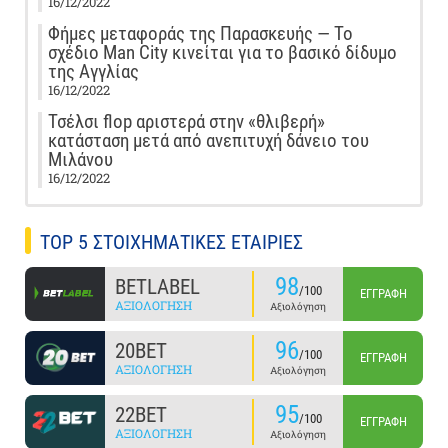
16/12/2022
Φήμες μεταφοράς της Παρασκευής — Το
σχέδιο Man City κινείται για το βασικό δίδυμο
της Αγγλίας
16/12/2022
Τσέλσι flop αριστερά στην «θλιβερή»
κατάσταση μετά από ανεπιτυχή δάνειο του
Μιλάνου
16/12/2022
TOP 5 ΣΤΟΙΧΗΜΑΤΙΚΕΣ ΕΤΑΙΡΙΕΣ
98
BETLABEL
/100
ΕΓΓΡΑΦΉ
ΑΞΙΟΛΌΓΗΣΗ
Αξιολόγηση
96
20BET
/100
ΕΓΓΡΑΦΉ
ΑΞΙΟΛΌΓΗΣΗ
Αξιολόγηση
95
22BET
/100
ΕΓΓΡΑΦΉ
ΑΞΙΟΛΌΓΗΣΗ
Αξιολόγηση