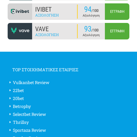
94
IVIBET
/100
ΕΓΓΡΑΦΉ
ΑΞΙΟΛΌΓΗΣΗ
Αξιολόγηση
93
VAVE
/100
ΕΓΓΡΑΦΉ
ΑΞΙΟΛΌΓΗΣΗ
Αξιολόγηση
TOP ΣΤΟΙΧΗΜΑΤΙΚΕΣ ΕΤΑΙΡΙΕΣ
Vulkanbet Review
22bet
20bet
Betrophy
Selectbet Review
Thrillsy
Sportaza Review