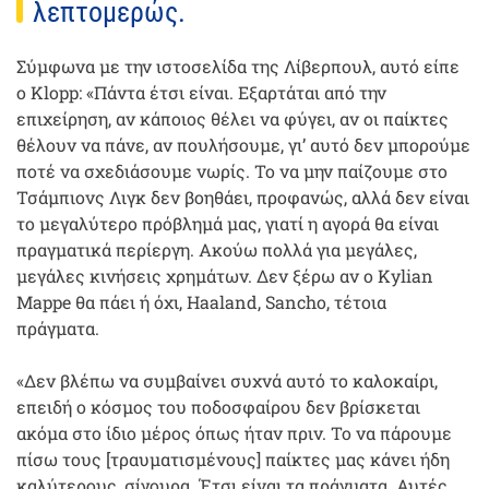
λεπτομερώς.
Σύμφωνα με την ιστοσελίδα της Λίβερπουλ, αυτό είπε
ο Klopp: «Πάντα έτσι είναι. Εξαρτάται από την
επιχείρηση, αν κάποιος θέλει να φύγει, αν οι παίκτες
θέλουν να πάνε, αν πουλήσουμε, γι’ αυτό δεν μπορούμε
ποτέ να σχεδιάσουμε νωρίς. Το να μην παίζουμε στο
Τσάμπιονς Λιγκ δεν βοηθάει, προφανώς, αλλά δεν είναι
το μεγαλύτερο πρόβλημά μας, γιατί η αγορά θα είναι
πραγματικά περίεργη. Ακούω πολλά για μεγάλες,
μεγάλες κινήσεις χρημάτων. Δεν ξέρω αν ο Kylian
Mappe θα πάει ή όχι, Haaland, Sancho, τέτοια
πράγματα.
«Δεν βλέπω να συμβαίνει συχνά αυτό το καλοκαίρι,
επειδή ο κόσμος του ποδοσφαίρου δεν βρίσκεται
ακόμα στο ίδιο μέρος όπως ήταν πριν. Το να πάρουμε
πίσω τους [τραυματισμένους] παίκτες μας κάνει ήδη
καλύτερους, σίγουρα. Έτσι είναι τα πράγματα. Αυτές