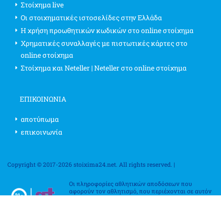
Στοίχημα live
Οι στοιχηματικές ιστοσελίδες στην Ελλάδα
Η χρήση προωθητικών κωδικών στο online στοίχημα
Χρηματικές συναλλαγές με πιστωτικές κάρτες στο
online στοίχημα
Στοίχημα και Neteller | Neteller στο online στοίχημα
ΕΠΙΚΟΙΝΩΝΊΑ
αποτύπωμα
επικοινωνία
Copyright © 2017-2026 stoixima24.net. All rights reserved. |
Οι πληροφορίες αθλητικών αποδόσεων που
αφορούν τον αθλητισμό, που περιέχονται σε αυτόν
τον ιστότοπο, αφορούν αποκλειστικά σκοπούς
ψυχαγωγίας. Επιβεβαιώστε τους κανονισμούς
στοιχηματισμού στη χώρα σας, καθώς ποικίλλουν
από κράτος σε κράτος, επαρχία σε επαρχία και χώρα σε χώρα. Η χρήση