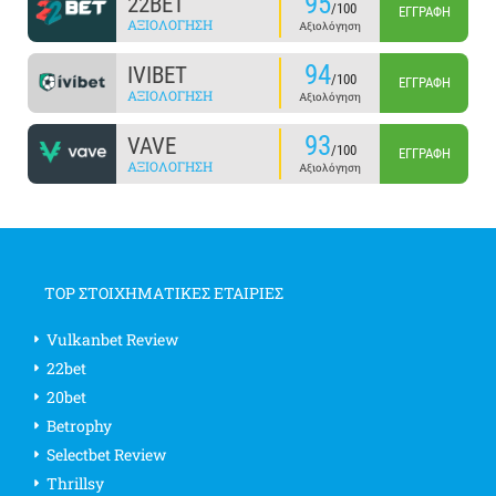
95
22BET
/100
ΕΓΓΡΑΦΉ
ΑΞΙΟΛΌΓΗΣΗ
Αξιολόγηση
94
IVIBET
/100
ΕΓΓΡΑΦΉ
ΑΞΙΟΛΌΓΗΣΗ
Αξιολόγηση
93
VAVE
/100
ΕΓΓΡΑΦΉ
ΑΞΙΟΛΌΓΗΣΗ
Αξιολόγηση
TOP ΣΤΟΙΧΗΜΑΤΙΚΕΣ ΕΤΑΙΡΙΕΣ
Vulkanbet Review
22bet
20bet
Betrophy
Selectbet Review
Thrillsy