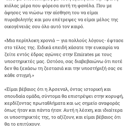
κιόλας μέρα που φόρεσα αυτή τη φανέλα. Που με
άφησες να νιώσω την αίσθηση του να είμαι
πυροβολητής και μου επέτρεψες να είμαι μέλος της
οικογένειάς σου όλο αυτό τον καιρό.
«Μια περίπλοκη χρονιά — για πολλούς λόγους- έφτασε
στο τέλος της. Ειδικά επειδή χάσατε την ευκαιρία να
ζείτε εντός έδρας αγώνες στην Emirates με τους
υποστηρικτές μας. Ωστόσο, σας διαβεβαιώνω ότι ποτέ
δεν θα ξεχάσω τη ζεστασιά και την υποστήριξή σας σε
κάθε στιγμή.»
«Είμαι βέβαιος ότι η Άρσεναλ, όντας ιστορική και
σπουδαία ομάδα, σύντομα θα επιστρέψει στην κορυφή,
κερδίζοντας πρωταθλήματα και ως σημείο αναφοράς
όπως ήταν και πάντα ήταν. Αυτή η λέσχη, και ιδιαίτερα
οι υποστηρικτές της, το αξίζουν, και είμαι βέβαιος ότι
θα το επιτύχουν.