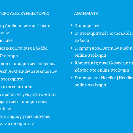
ΦΈΡΟΥΣΕΣ ΣΥΝΕΙΣΦΟΡΈΣ
ΑΘΛΗΜΑΤΑ
ση Αποδόσεων και Πτώση
Στοίχημα live
σεων
Οι στοιχηματικές ιστοσελίδε
α Live
Ελλάδα
ματικές Εταιρίες Ελλάδα
Η χρήση προωθητικών κωδικ
online στοίχημα
 Στοίχημα
Χρηματικές συναλλαγές με π
τύποι στοιχημάτων υπάρχουν
κάρτες στο online στοίχημα
γική Αθλητικών Στοιχημάτων
Στοίχημα και Neteller | Netelle
 στοιχήματα
online στοίχημα
σ στοιχηματικέσ
 πρέπει να γνωρίζετε για τις
ρές των στοιχηματικών
λίδων
ς εφαρμογή των μπόνους
κών στοιχημάτων