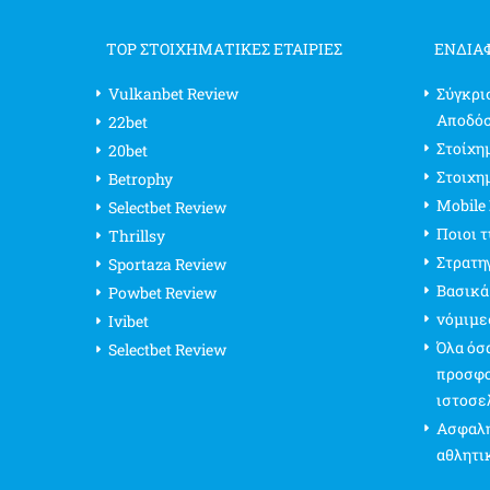
TOP ΣΤΟΙΧΗΜΑΤΙΚΕΣ ΕΤΑΙΡΙΕΣ
ΕΝΔΙΑ
Vulkanbet Review
Σύγκρι
Αποδό
22bet
Στοίχημ
20bet
Στοιχη
Betrophy
Mobile
Selectbet Review
Ποιοι 
Thrillsy
Στρατη
Sportaza Review
Βασικά
Powbet Review
νόμιμε
Ivibet
Όλα όσα
Selectbet Review
προσφο
ιστοσε
Ασφαλή
αθλητι