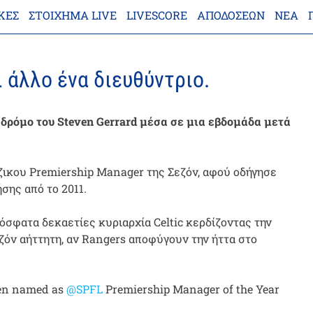
ΚΕΣ
ΣΤΟΊΧΗΜΑ LIVE
LIVESCORE
ΑΠΟΔΌΣΕΩΝ
ΝΈΑ
 άλλο ένα διευθύντριο.
 δρόμο του Steven Gerrard μέσα σε μια εβδομάδα μετά
ζικου Premiership Manager της Σεζόν, αφού οδήγησε
σης από το 2011.
σφατα δεκαετίες κυριαρχία Celtic κερδίζοντας την
ζόν αήττητη, αν Rangers αποφύγουν την ήττα στο
een named as
@SPFL
Premiership Manager of the Year