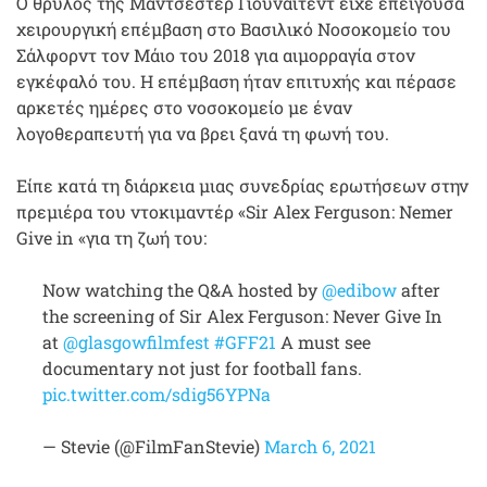
Ο θρύλος της Μάντσεστερ Γιουνάιτεντ είχε επείγουσα
χειρουργική επέμβαση στο Βασιλικό Νοσοκομείο του
Σάλφορντ τον Μάιο του 2018 για αιμορραγία στον
εγκέφαλό του. Η επέμβαση ήταν επιτυχής και πέρασε
αρκετές ημέρες στο νοσοκομείο με έναν
λογοθεραπευτή για να βρει ξανά τη φωνή του.
Είπε κατά τη διάρκεια μιας συνεδρίας ερωτήσεων στην
πρεμιέρα του ντοκιμαντέρ «Sir Alex Ferguson: Nemer
Give in «για τη ζωή του:
Now watching the Q&A hosted by
@edibow
after
the screening of Sir Alex Ferguson: Never Give In
at
@glasgowfilmfest
#GFF21
A must see
documentary not just for football fans.
pic.twitter.com/sdig56YPNa
— Stevie (@FilmFanStevie)
March 6, 2021