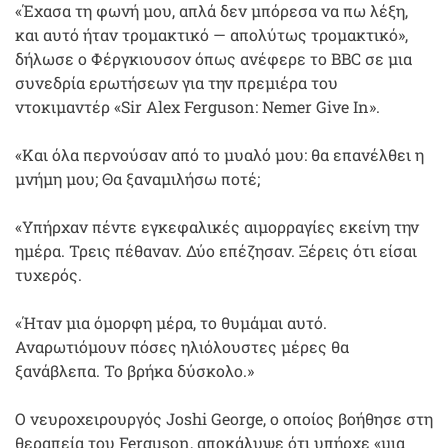
«Έχασα τη φωνή μου, απλά δεν μπόρεσα να πω λέξη,
και αυτό ήταν τρομακτικό — απολύτως τρομακτικό»,
δήλωσε ο Φέργκιουσον όπως ανέφερε το BBC σε μια
συνεδρία ερωτήσεων για την πρεμιέρα του
ντοκιμαντέρ «Sir Alex Ferguson: Nemer Give In».
«Και όλα περνούσαν από το μυαλό μου: θα επανέλθει η
μνήμη μου; Θα ξαναμιλήσω ποτέ;
«Υπήρχαν πέντε εγκεφαλικές αιμορραγίες εκείνη την
ημέρα. Τρεις πέθαναν. Δύο επέζησαν. Ξέρεις ότι είσαι
τυχερός.
«Ήταν μια όμορφη μέρα, το θυμάμαι αυτό.
Αναρωτιόμουν πόσες ηλιόλουστες μέρες θα
ξανάβλεπα. Το βρήκα δύσκολο.»
Ο νευροχειρουργός Joshi George, ο οποίος βοήθησε στη
θεραπεία του Ferguson, αποκάλυψε ότι υπήρχε «μια