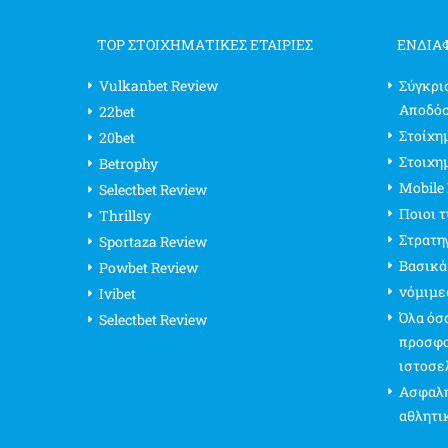
TOP ΣΤΟΙΧΗΜΑΤΙΚΕΣ ΕΤΑΙΡΙΕΣ
ΕΝΔΙΑ
Vulkanbet Review
Σύγκρι
Αποδό
22bet
Στοίχημ
20bet
Στοιχη
Betrophy
Mobile
Selectbet Review
Ποιοι 
Thrillsy
Στρατη
Sportaza Review
Βασικά
Powbet Review
νόμιμε
Ivibet
Όλα όσα
Selectbet Review
προσφο
ιστοσε
Ασφαλή
αθλητι