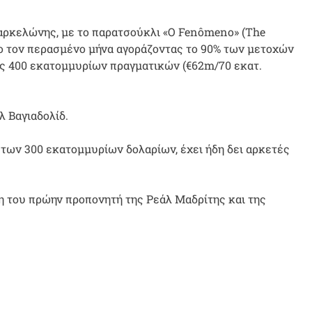
Βαρκελώνης, με το παρατσούκλι «O Fenômeno» (The
o τον περασμένο μήνα αγοράζοντας το 90% των μετοχών
ας 400 εκατομμυρίων πραγματικών (€62m/70 εκατ.
λ Βαγιαδολίδ.
 των 300 εκατομμυρίων δολαρίων, έχει ήδη δει αρκετές
η του πρώην προπονητή της Ρεάλ Μαδρίτης και της