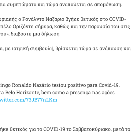
 ήπια συμπτώματα και τώρα αναπαύεται σε απομόνωση.
υριακής ο Ρονάλντο Ναζάριο βγήκε θετικός στο COVID-
Μπέλο Οριζόντε σήμερα, καθώς και την παρουσία του στις
ου», διαβάστε μια δήλωση.
ι, με ιατρική συμβουλή, βρίσκεται τώρα σε ανάπαυση και
go Ronaldo Nazário testou positivo para Covid-19.
para Belo Horizonte, bem como a presença nas ações
twitter.com/73JB77nLKm
ήκε θετικός για το COVID-19 το Σαββατοκύριακο, μετά το