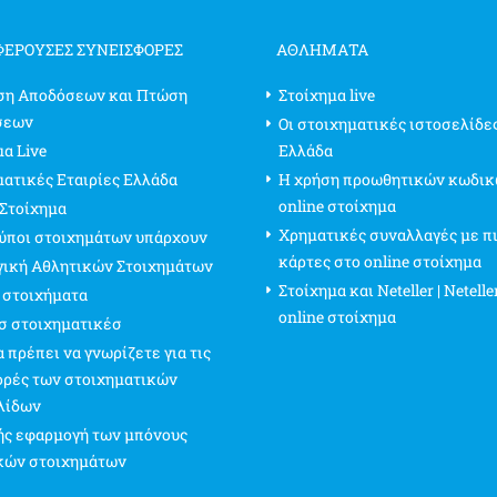
ΦΈΡΟΥΣΕΣ ΣΥΝΕΙΣΦΟΡΈΣ
ΑΘΛΗΜΑΤΑ
ση Αποδόσεων και Πτώση
Στοίχημα live
σεων
Οι στοιχηματικές ιστοσελίδε
α Live
Ελλάδα
ματικές Εταιρίες Ελλάδα
Η χρήση προωθητικών κωδικ
online στοίχημα
 Στοίχημα
Χρηματικές συναλλαγές με π
τύποι στοιχημάτων υπάρχουν
κάρτες στο online στοίχημα
γική Αθλητικών Στοιχημάτων
Στοίχημα και Neteller | Netelle
 στοιχήματα
online στοίχημα
σ στοιχηματικέσ
 πρέπει να γνωρίζετε για τις
ρές των στοιχηματικών
λίδων
ς εφαρμογή των μπόνους
κών στοιχημάτων