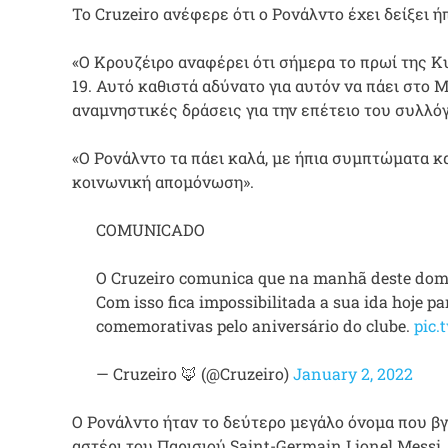
Το Cruzeiro ανέφερε ότι ο Ρονάλντο έχει δείξει
«Ο Κρουζέιρο αναφέρει ότι σήμερα το πρωί της Κ
19. Αυτό καθιστά αδύνατο για αυτόν να πάει στο 
αναμνηστικές δράσεις για την επέτειο του συλλόγ
«Ο Ρονάλντο τα πάει καλά, με ήπια συμπτώματα κα
κοινωνική απομόνωση».
COMUNICADO
O Cruzeiro comunica que na manhã deste domin
Com isso fica impossibilitada a sua ida hoje 
comemorativas pelo aniversário do clube.
pic.
— Cruzeiro 🦊 (@Cruzeiro)
January 2, 2022
Ο Ρονάλντο ήταν το δεύτερο μεγάλο όνομα που βγ
αστέρι του Παρισιού Saint-Germain Lionel Messi.