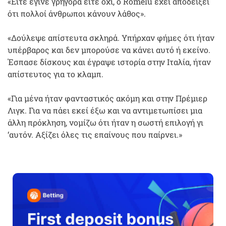
«Είτε έγινε γρήγορα είτε όχι, ο Romelu έχει αποδείξει
ότι πολλοί άνθρωποι κάνουν λάθος».
«Δούλεψε απίστευτα σκληρά. Υπήρχαν φήμες ότι ήταν
υπέρβαρος και δεν μπορούσε να κάνει αυτό ή εκείνο.
Έσπασε δίσκους και έγραψε ιστορία στην Ιταλία, ήταν
απίστευτος για το κλαμπ.
«Για μένα ήταν φανταστικός ακόμη και στην Πρέμιερ
Λιγκ. Για να πάει εκεί έξω και να αντιμετωπίσει μια
άλλη πρόκληση, νομίζω ότι ήταν η σωστή επιλογή γι
‘αυτόν. Αξίζει όλες τις επαίνους που παίρνει.»