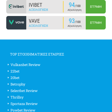
94
IVIBET
/100
ΕΓΓΡΑΦΉ
ΑΞΙΟΛΌΓΗΣΗ
Αξιολόγηση
93
VAVE
/100
ΕΓΓΡΑΦΉ
ΑΞΙΟΛΌΓΗΣΗ
Αξιολόγηση
TOP ΣΤΟΙΧΗΜΑΤΙΚΕΣ ΕΤΑΙΡΙΕΣ
Vulkanbet Review
22bet
20bet
Betrophy
Selectbet Review
Thrillsy
Sportaza Review
Powbet Review