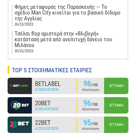
Φήμες μεταφοράς της Παρασκευής — Το
σχέδιο Man City κινείται για το βασικό δίδυμο
της Αγγλίας
16/12/2022
Τσέλσι flop αριστερά στην «θλιβερή»
κατάσταση μετά από ανεπιτυχή δάνειο του
Μιλάνου
16/12/2022
TOP 5 ΣΤΟΙΧΗΜΑΤΙΚΕΣ ΕΤΑΙΡΙΕΣ
98
BETLABEL
/100
ΕΓΓΡΑΦΉ
ΑΞΙΟΛΌΓΗΣΗ
Αξιολόγηση
96
20BET
/100
ΕΓΓΡΑΦΉ
ΑΞΙΟΛΌΓΗΣΗ
Αξιολόγηση
95
22BET
/100
ΕΓΓΡΑΦΉ
ΑΞΙΟΛΌΓΗΣΗ
Αξιολόγηση