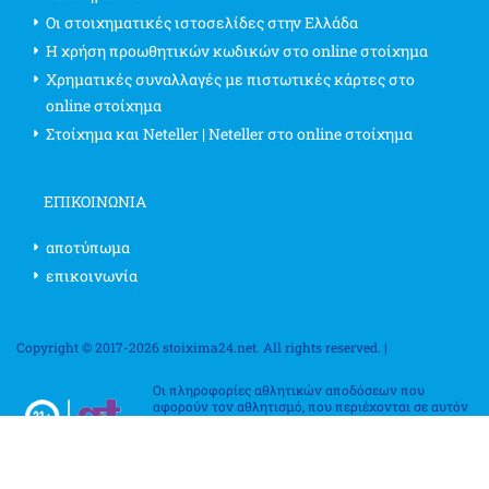
Οι στοιχηματικές ιστοσελίδες στην Ελλάδα
Η χρήση προωθητικών κωδικών στο online στοίχημα
Χρηματικές συναλλαγές με πιστωτικές κάρτες στο
online στοίχημα
Στοίχημα και Neteller | Neteller στο online στοίχημα
ΕΠΙΚΟΙΝΩΝΊΑ
αποτύπωμα
επικοινωνία
Copyright © 2017-2026 stoixima24.net. All rights reserved. |
Οι πληροφορίες αθλητικών αποδόσεων που
αφορούν τον αθλητισμό, που περιέχονται σε αυτόν
τον ιστότοπο, αφορούν αποκλειστικά σκοπούς
ψυχαγωγίας. Επιβεβαιώστε τους κανονισμούς
στοιχηματισμού στη χώρα σας, καθώς ποικίλλουν
από κράτος σε κράτος, επαρχία σε επαρχία και χώρα σε χώρα. Η χρήση
αυτών των πληροφοριών για την παραβίαση οποιουδήποτε νόμου ή