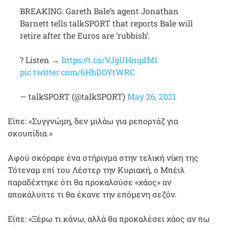
BREAKING: Gareth Bale’s agent Jonathan
Barnett tells talkSPORT that reports Bale will
retire after the Euros are ‘rubbish’.
? Listen →
https://t.co/VJgUHnqdM1
pic.twitter.com/6HhDOYtWRC
— talkSPORT (@talkSPORT)
May 26, 2021
Είπε: «Συγγνώμη, δεν μιλάω για ρεπορτάζ για
σκουπίδια.»
Αφού σκόραρε ένα στήριγμα στην τελική νίκη της
Τότεναμ επί του Λέστερ την Κυριακή, ο Μπέιλ
παραδέχτηκε ότι θα προκαλούσε «χάος» αν
αποκάλυπτε τι θα έκανε την επόμενη σεζόν.
Είπε: «Ξέρω τι κάνω, αλλά θα προκαλέσει χάος αν πω