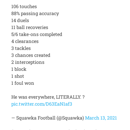
106 touches
88% passing accuracy
14 duels
11 ball recoveries
5/6 take-ons completed
4 clearances
3 tackles
3 chances created
2 interceptions
1 block
1 shot
1 foul won
He was everywhere, LITERALLY. ?
pic.twitter.com/D63EaN1af3
— Squawka Football (@Squawka)
March 13, 2021