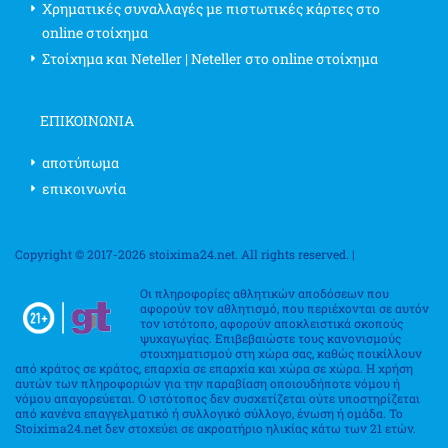
Χρηματικές συναλλαγές με πιστωτικές κάρτες στο
online στοίχημα
Στοίχημα και Neteller | Neteller στο online στοίχημα
ΕΠΙΚΟΙΝΩΝΊΑ
αποτύπωμα
επικοινωνία
Copyright © 2017-2026 stoixima24.net. All rights reserved. |
Οι πληροφορίες αθλητικών αποδόσεων που
αφορούν τον αθλητισμό, που περιέχονται σε αυτόν
τον ιστότοπο, αφορούν αποκλειστικά σκοπούς
ψυχαγωγίας. Επιβεβαιώστε τους κανονισμούς
στοιχηματισμού στη χώρα σας, καθώς ποικίλλουν
από κράτος σε κράτος, επαρχία σε επαρχία και χώρα σε χώρα. Η χρήση
αυτών των πληροφοριών για την παραβίαση οποιουδήποτε νόμου ή
νόμου απαγορεύεται. Ο ιστότοπος δεν συσχετίζεται ούτε υποστηρίζεται
από κανένα επαγγελματικό ή συλλογικό σύλλογο, ένωση ή ομάδα. Το
Stoixima24.net δεν στοχεύει σε ακροατήριο ηλικίας κάτω των 21 ετών.