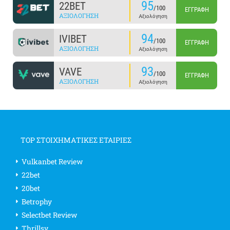
95
22BET
/100
ΕΓΓΡΑΦΉ
ΑΞΙΟΛΌΓΗΣΗ
Αξιολόγηση
94
IVIBET
/100
ΕΓΓΡΑΦΉ
ΑΞΙΟΛΌΓΗΣΗ
Αξιολόγηση
93
VAVE
/100
ΕΓΓΡΑΦΉ
ΑΞΙΟΛΌΓΗΣΗ
Αξιολόγηση
TOP ΣΤΟΙΧΗΜΑΤΙΚΕΣ ΕΤΑΙΡΙΕΣ
Vulkanbet Review
22bet
20bet
Betrophy
Selectbet Review
Thrillsy