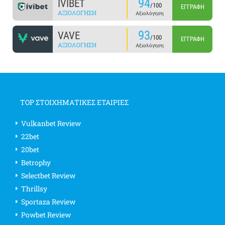
94
IVIBET
/100
ΕΓΓΡΑΦΉ
ΑΞΙΟΛΌΓΗΣΗ
Αξιολόγηση
93
VAVE
/100
ΕΓΓΡΑΦΉ
ΑΞΙΟΛΌΓΗΣΗ
Αξιολόγηση
TOP ΣΤΟΙΧΗΜΑΤΙΚΕΣ ΕΤΑΙΡΙΕΣ
Vulkanbet Review
22bet
20bet
Betrophy
Selectbet Review
Thrillsy
Sportaza Review
Powbet Review