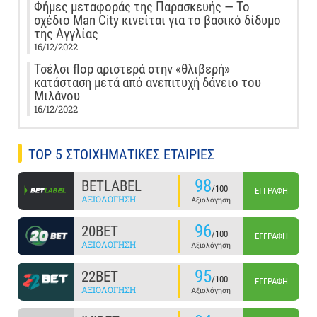
Φήμες μεταφοράς της Παρασκευής — Το
σχέδιο Man City κινείται για το βασικό δίδυμο
της Αγγλίας
16/12/2022
Τσέλσι flop αριστερά στην «θλιβερή»
κατάσταση μετά από ανεπιτυχή δάνειο του
Μιλάνου
16/12/2022
TOP 5 ΣΤΟΙΧΗΜΑΤΙΚΕΣ ΕΤΑΙΡΙΕΣ
98
BETLABEL
/100
ΕΓΓΡΑΦΉ
ΑΞΙΟΛΌΓΗΣΗ
Αξιολόγηση
96
20BET
/100
ΕΓΓΡΑΦΉ
ΑΞΙΟΛΌΓΗΣΗ
Αξιολόγηση
95
22BET
/100
ΕΓΓΡΑΦΉ
ΑΞΙΟΛΌΓΗΣΗ
Αξιολόγηση