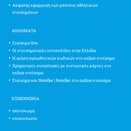
Ασφαλής εφαρμογή των μπόνους αθλητικών
στοιχημάτων
ΑΘΛΗΜΑΤΑ
Στοίχημα live
Οι στοιχηματικές ιστοσελίδες στην Ελλάδα
Η χρήση προωθητικών κωδικών στο online στοίχημα
Χρηματικές συναλλαγές με πιστωτικές κάρτες στο
online στοίχημα
Στοίχημα και Neteller | Neteller στο online στοίχημα
ΕΠΙΚΟΙΝΩΝΊΑ
αποτύπωμα
επικοινωνία