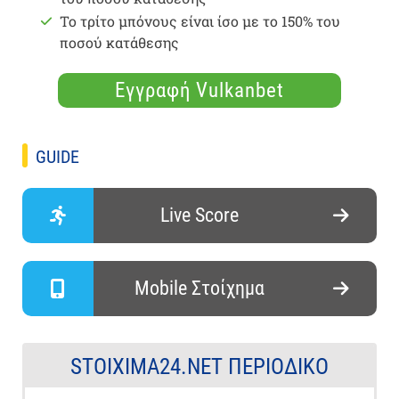
Το τρίτο μπόνους είναι ίσο με το 150% του
ποσού κατάθεσης
Εγγραφή Vulkanbet
GUIDE
Live Score
Mobile Στοίχημα
STOIXIMA24.NET ΠΕΡΙΟΔΙΚΌ