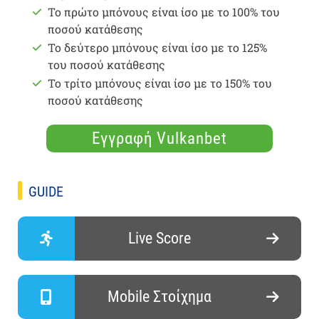
Το πρώτο μπόνους είναι ίσο με το 100% του
ποσού κατάθεσης
Το δεύτερο μπόνους είναι ίσο με το 125%
του ποσού κατάθεσης
Το τρίτο μπόνους είναι ίσο με το 150% του
ποσού κατάθεσης
Εγγραφή Vulkanbet
GUIDE
Live Score
Mobile Στοίχημα