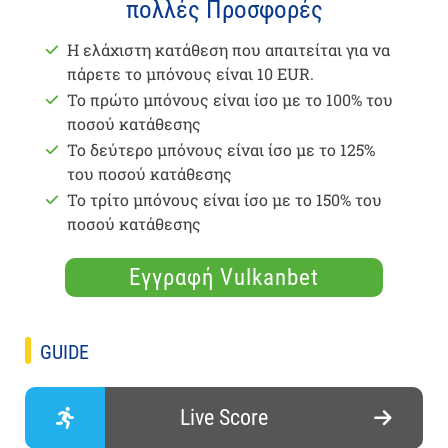
πολλές Προσφορές
Η ελάχιστη κατάθεση που απαιτείται για να
πάρετε το μπόνους είναι 10 EUR.
Το πρώτο μπόνους είναι ίσο με το 100% του
ποσού κατάθεσης
Το δεύτερο μπόνους είναι ίσο με το 125%
του ποσού κατάθεσης
Το τρίτο μπόνους είναι ίσο με το 150% του
ποσού κατάθεσης
Εγγραφή Vulkanbet
GUIDE
Live Score