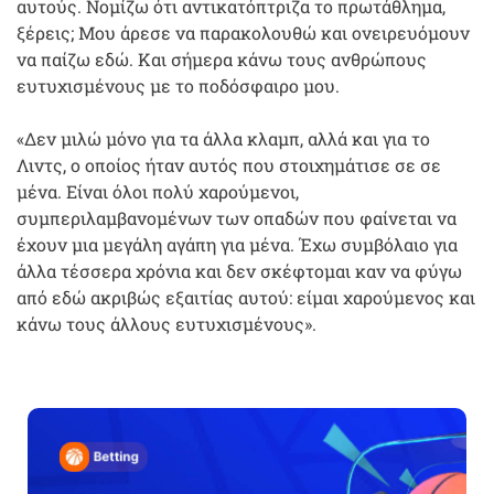
αυτούς. Νομίζω ότι αντικατόπτριζα το πρωτάθλημα,
ξέρεις; Μου άρεσε να παρακολουθώ και ονειρευόμουν
να παίζω εδώ. Και σήμερα κάνω τους ανθρώπους
ευτυχισμένους με το ποδόσφαιρο μου.
«Δεν μιλώ μόνο για τα άλλα κλαμπ, αλλά και για το
Λιντς, ο οποίος ήταν αυτός που στοιχημάτισε σε σε
μένα. Είναι όλοι πολύ χαρούμενοι,
συμπεριλαμβανομένων των οπαδών που φαίνεται να
έχουν μια μεγάλη αγάπη για μένα. Έχω συμβόλαιο για
άλλα τέσσερα χρόνια και δεν σκέφτομαι καν να φύγω
από εδώ ακριβώς εξαιτίας αυτού: είμαι χαρούμενος και
κάνω τους άλλους ευτυχισμένους».