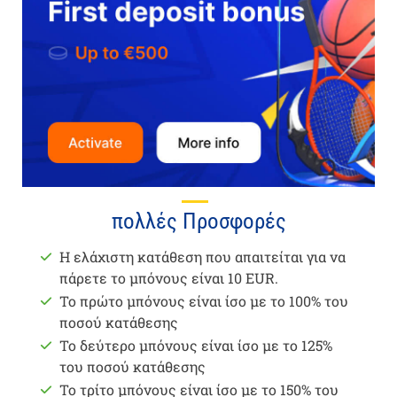
πολλές Προσφορές
Η ελάχιστη κατάθεση που απαιτείται για να
πάρετε το μπόνους είναι 10 EUR.
Το πρώτο μπόνους είναι ίσο με το 100% του
ποσού κατάθεσης
Το δεύτερο μπόνους είναι ίσο με το 125%
του ποσού κατάθεσης
Το τρίτο μπόνους είναι ίσο με το 150% του