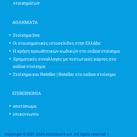
στοιχημάτων
ΑΘΛΗΜΑΤΑ
Στοίχημα live
Οι στοιχηματικές ιστοσελίδες στην Ελλάδα
Η χρήση προωθητικών κωδικών στο online στοίχημα
Χρηματικές συναλλαγές με πιστωτικές κάρτες στο
online στοίχημα
Στοίχημα και Neteller | Neteller στο online στοίχημα
ΕΠΙΚΟΙΝΩΝΊΑ
αποτύπωμα
επικοινωνία
Copyright © 2017-2026 stoixima24.net. All rights reserved. |