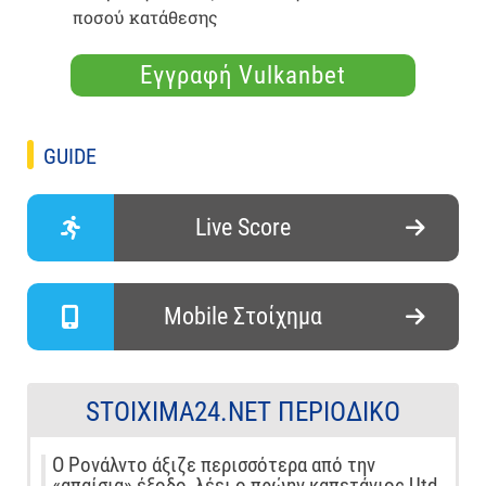
ποσού κατάθεσης
Εγγραφή Vulkanbet
GUIDE
Live Score
Mobile Στοίχημα
STOIXIMA24.NET ΠΕΡΙΟΔΙΚΌ
Ο Ρονάλντο άξιζε περισσότερα από την
«απαίσια» έξοδο, λέει ο πρώην καπετάνιος Utd