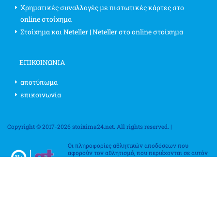
Χρηματικές συναλλαγές με πιστωτικές κάρτες στο
online στοίχημα
Στοίχημα και Neteller | Neteller στο online στοίχημα
ΕΠΙΚΟΙΝΩΝΊΑ
αποτύπωμα
επικοινωνία
Copyright © 2017-2026 stoixima24.net. All rights reserved. |
Οι πληροφορίες αθλητικών αποδόσεων που
αφορούν τον αθλητισμό, που περιέχονται σε αυτόν
τον ιστότοπο, αφορούν αποκλειστικά σκοπούς
ψυχαγωγίας. Επιβεβαιώστε τους κανονισμούς
στοιχηματισμού στη χώρα σας, καθώς ποικίλλουν
από κράτος σε κράτος, επαρχία σε επαρχία και χώρα σε χώρα. Η χρήση
αυτών των πληροφοριών για την παραβίαση οποιουδήποτε νόμου ή
νόμου απαγορεύεται. Ο ιστότοπος δεν συσχετίζεται ούτε υποστηρίζεται
από κανένα επαγγελματικό ή συλλογικό σύλλογο, ένωση ή ομάδα. Το
Stoixima24.net δεν στοχεύει σε ακροατήριο ηλικίας κάτω των 21 ετών.