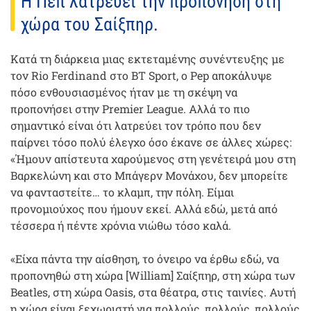
Η Πεπ λατρεύει την προπόνηση στη
χώρα του Σαίξπηρ.
Κατά τη διάρκεια μιας εκτεταμένης συνέντευξης με
τον Rio Ferdinand στο BT Sport, ο Pep αποκάλυψε
πόσο ενθουσιασμένος ήταν με τη σκέψη να
προπονήσει στην Premier League. Αλλά το πιο
σημαντικό είναι ότι λατρεύει τον τρόπο που δεν
παίρνει τόσο πολύ έλεγχο όσο έκανε σε άλλες χώρες:
«Ήμουν απίστευτα χαρούμενος στη γενέτειρά μου στη
Βαρκελώνη και στο Μπάγερν Μονάχου, δεν μπορείτε
να φανταστείτε… το κλαμπ, την πόλη. Είμαι
προνομιούχος που ήμουν εκεί. Αλλά εδώ, μετά από
τέσσερα ή πέντε χρόνια νιώθω τόσο καλά.
«Είχα πάντα την αίσθηση, το όνειρο να έρθω εδώ, να
προπονηθώ στη χώρα [William] Σαίξπηρ, στη χώρα των
Beatles, στη χώρα Oasis, στα θέατρα, στις ταινίες. Αυτή
η χώρα είναι ξεχωριστή για πολλούς, πολλούς, πολλούς