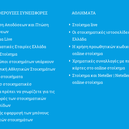
ΦΈΡΟΥΣΕΣ ΣΥΝΕΙΣΦΟΡΈΣ
ΑΘΛΗΜΑΤΑ
ση Αποδόσεων και Πτώση
Στοίχημα live
σεων
Οι στοιχηματικές ιστοσελίδε
α Live
Ελλάδα
ματικές Εταιρίες Ελλάδα
Η χρήση προωθητικών κωδικ
online στοίχημα
 Στοίχημα
Χρηματικές συναλλαγές με π
τύποι στοιχημάτων υπάρχουν
κάρτες στο online στοίχημα
γική Αθλητικών Στοιχημάτων
Στοίχημα και Neteller | Netelle
 στοιχήματα
online στοίχημα
σ στοιχηματικέσ
 πρέπει να γνωρίζετε για τις
ρές των στοιχηματικών
λίδων
ς εφαρμογή των μπόνους
κών στοιχημάτων