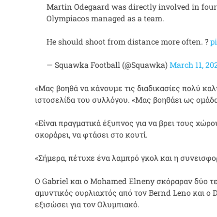
Martin Odegaard was directly involved in four s
Olympiacos managed as a team.
He should shoot from distance more often. ?
p
— Squawka Football (@Squawka)
March 11, 20
«Μας βοηθά να κάνουμε τις διαδικασίες πολύ καλ
ιστοσελίδα του συλλόγου. «Μας βοηθάει ως ομάδα 
«Είναι πραγματικά έξυπνος για να βρει τους χώρ
σκοράρει, να φτάσει στο κουτί.
«Σήμερα, πέτυχε ένα λαμπρό γκολ και η συνεισφορ
Ο Gabriel και ο Mohamed Elneny σκόραραν δύο τε
αμυντικός ουρλιαχτός από τον Bernd Leno και ο D
εξισώσει για τον Ολυμπιακό.