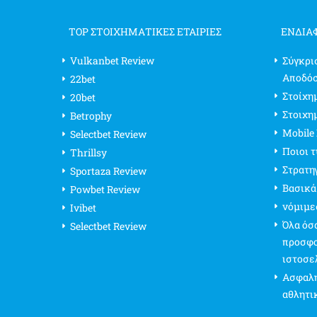
TOP ΣΤΟΙΧΗΜΑΤΙΚΕΣ ΕΤΑΙΡΙΕΣ
ΕΝΔΙΑ
Vulkanbet Review
Σύγκρι
Αποδό
22bet
Στοίχημ
20bet
Στοιχη
Betrophy
Mobile
Selectbet Review
Ποιοι 
Thrillsy
Στρατη
Sportaza Review
Βασικά
Powbet Review
νόμιμε
Ivibet
Όλα όσα
Selectbet Review
προσφο
ιστοσε
Ασφαλή
αθλητι