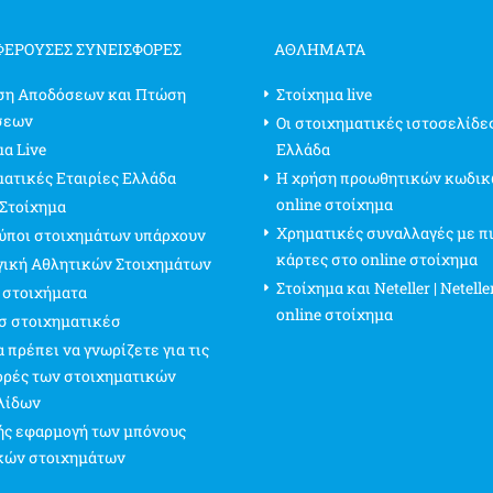
ΦΈΡΟΥΣΕΣ ΣΥΝΕΙΣΦΟΡΈΣ
ΑΘΛΗΜΑΤΑ
ση Αποδόσεων και Πτώση
Στοίχημα live
σεων
Οι στοιχηματικές ιστοσελίδε
α Live
Ελλάδα
ματικές Εταιρίες Ελλάδα
Η χρήση προωθητικών κωδικ
online στοίχημα
 Στοίχημα
Χρηματικές συναλλαγές με π
τύποι στοιχημάτων υπάρχουν
κάρτες στο online στοίχημα
γική Αθλητικών Στοιχημάτων
Στοίχημα και Neteller | Netelle
 στοιχήματα
online στοίχημα
σ στοιχηματικέσ
 πρέπει να γνωρίζετε για τις
ρές των στοιχηματικών
λίδων
ς εφαρμογή των μπόνους
κών στοιχημάτων