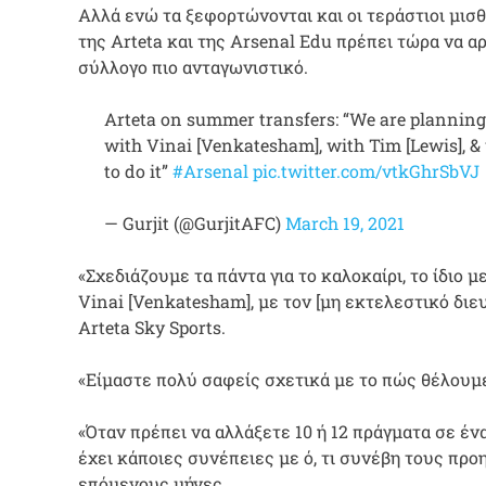
Αλλά ενώ τα ξεφορτώνονται και οι τεράστιοι μισθ
της Arteta και της Arsenal Edu πρέπει τώρα να 
σύλλογο πιο ανταγωνιστικό.
Arteta on summer transfers: “We are planning
with Vinai [Venkatesham], with Tim [Lewis], 
to do it”
#Arsenal
pic.twitter.com/vtkGhrSbVJ
— Gurjit (@GurjitAFC)
March 19, 2021
«Σχεδιάζουμε τα πάντα για το καλοκαίρι, το ίδιο μ
Vinai [Venkatesham], με τον [μη εκτελεστικό διευ
Arteta Sky Sports.
«Είμαστε πολύ σαφείς σχετικά με το πώς θέλουμε
«Όταν πρέπει να αλλάξετε 10 ή 12 πράγματα σε ένα
έχει κάποιες συνέπειες με ό, τι συνέβη τους προ
επόμενους μήνες.