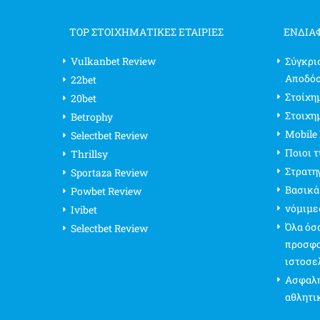
TOP ΣΤΟΙΧΗΜΑΤΙΚΕΣ ΕΤΑΙΡΙΕΣ
ΕΝΔΙΑ
Vulkanbet Review
Σύγκρι
Αποδό
22bet
Στοίχημ
20bet
Στοιχη
Betrophy
Mobile
Selectbet Review
Ποιοι 
Thrillsy
Στρατη
Sportaza Review
Βασικά
Powbet Review
νόμιμε
Ivibet
Όλα όσα
Selectbet Review
προσφο
ιστοσε
Ασφαλή
αθλητι