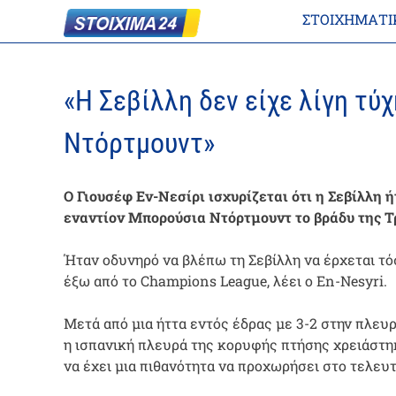
ΣΤΟΙΧΗΜΑΤΙ
«Η Σεβίλλη δεν είχε λίγη τύ
Ντόρτμουντ»
Ο Γιουσέφ Εν-Νεσίρι ισχυρίζεται ότι η Σεβίλλη 
εναντίον Μπορούσια Ντόρτμουντ το βράδυ της Τ
Ήταν οδυνηρό να βλέπω τη Σεβίλλη να έρχεται τόσ
έξω από το Champions League, λέει ο En-Nesyri.
Μετά από μια ήττα εντός έδρας με 3-2 στην πλευ
η ισπανική πλευρά της κορυφής πτήσης χρειάστηκ
να έχει μια πιθανότητα να προχωρήσει στο τελευτ