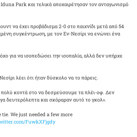
al Iduna Park και τελικά αποχαιρέτησαν τον ανταγωνισμό
ουντ να έχει προβάδισμα 2-0 στο παιχνίδι μετά από 54
ρημένη συγκέντρωση, με τον Εν-Νεσίρι να ενώνει ένα
όχο για να ισοπεδώσει την ισοπαλία, αλλά δεν υπήρχε
εσίρι λέει ότι ήταν δύσκολο να το πάρεις.
 πολύ κοντά στο να δεσμεύσουμε τα πλέι-οφ. Δεν
γα δευτερόλεπτα και σκόραραν αυτό το γκολ».
he tie. We just needed a few more
twitter.com/FuwkXFjgdy