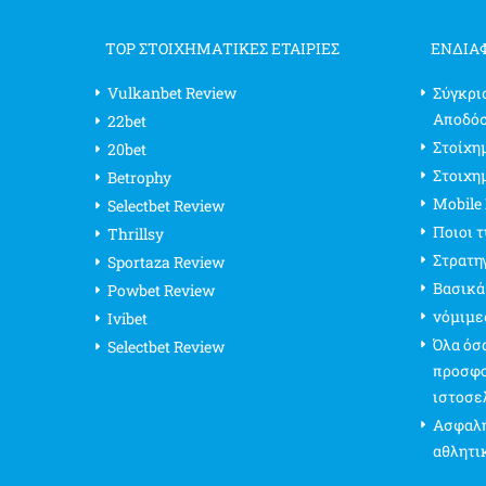
TOP ΣΤΟΙΧΗΜΑΤΙΚΕΣ ΕΤΑΙΡΙΕΣ
ΕΝΔΙΑ
Vulkanbet Review
Σύγκρι
Αποδό
22bet
Στοίχημ
20bet
Στοιχη
Betrophy
Mobile
Selectbet Review
Ποιοι 
Thrillsy
Στρατη
Sportaza Review
Βασικά
Powbet Review
νόμιμε
Ivibet
Όλα όσα
Selectbet Review
προσφο
ιστοσε
Ασφαλή
αθλητι