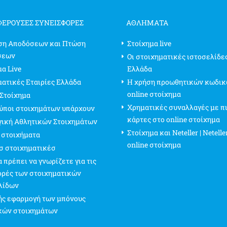
ΦΈΡΟΥΣΕΣ ΣΥΝΕΙΣΦΟΡΈΣ
ΑΘΛΗΜΑΤΑ
ση Αποδόσεων και Πτώση
Στοίχημα live
σεων
Οι στοιχηματικές ιστοσελίδε
α Live
Ελλάδα
ματικές Εταιρίες Ελλάδα
Η χρήση προωθητικών κωδικ
online στοίχημα
 Στοίχημα
Χρηματικές συναλλαγές με π
τύποι στοιχημάτων υπάρχουν
κάρτες στο online στοίχημα
γική Αθλητικών Στοιχημάτων
Στοίχημα και Neteller | Netelle
 στοιχήματα
online στοίχημα
σ στοιχηματικέσ
 πρέπει να γνωρίζετε για τις
ρές των στοιχηματικών
λίδων
ς εφαρμογή των μπόνους
κών στοιχημάτων