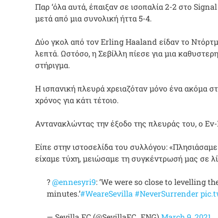
Παρ ‘όλα αυτά, έπαιξαν σε ισοπαλία 2-2 στο Sign
μετά από μια συνολική ήττα 5-4.
Δύο γκολ από τον Erling Haaland είδαν το Ντόρτμ
λεπτά. Ωστόσο, η Σεβίλλη πίεσε για μια καθυστε
στήριγμα.
Η ισπανική πλευρά χρειαζόταν μόνο ένα ακόμα στ
χρόνος για κάτι τέτοιο.
Αντανακλώντας την έξοδο της πλευράς του, ο Εν-Ν
Είπε στην ιστοσελίδα του συλλόγου: «Πλησιάσαμε
είχαμε τύχη, μειώσαμε τη συγκέντρωσή μας σε λί
?️
@ennesyri9
: ‘We were so close to levelling t
minutes.’
#WeareSevilla
#NeverSurrender
pic.
— Sevilla FC (@SevillaFC_ENG)
March 9, 2021