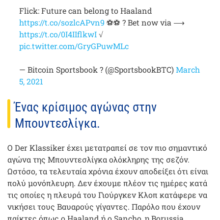
Flick: Future can belong to Haaland
https://t.co/sozlcAPvn9
⚽️⚽️ ? Bet now via ⟶
https://t.co/0I4IIflkwI
√
pic.twitter.com/GryGPuwMLc
— Bitcoin Sportsbook ? (@SportsbookBTC)
March
5, 2021
Ένας κρίσιμος αγώνας στην
Μπουντεσλίγκα.
Ο Der Klassiker έχει μετατραπεί σε τον πιο σημαντικό
αγώνα της Μπουντεσλίγκα ολόκληρης της σεζόν.
Ωστόσο, τα τελευταία χρόνια έχουν αποδείξει ότι είναι
πολύ μονόπλευρη. Δεν έχουμε πλέον τις ημέρες κατά
τις οποίες η πλευρά του Γιούργκεν Κλοπ κατάφερε να
νικήσει τους Βαυαρούς γίγαντες. Παρόλο που έχουν
παίκτες όπως ο Haaland ή ο Sancho, η Borussia